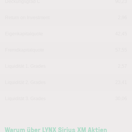
Deckungsgrad C
90,23
Return on Investment
2,96
Eigenkapitalquote
42,45
Fremdkapitalquote
57,55
Liquidität 1. Grades
2,57
Liquidität 2. Grades
23,41
Liquidität 3. Grades
30,06
Warum über LYNX Sirius XM Aktien