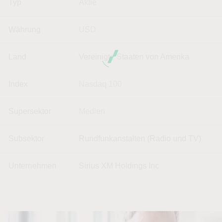
Typ
Aktie
Währung
USD
Land
Vereinigte Staaten von Amerika
Index
Nasdaq 100
Supersektor
Medien
Subsektor
Rundfunkanstalten (Radio und TV)
Unternehmen
Sirius XM Holdings Inc