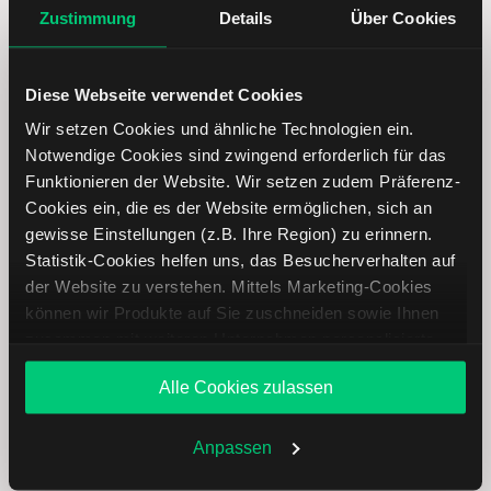
Zustimmung
Details
Über Cookies
Diese Webseite verwendet Cookies
Wir setzen Cookies und ähnliche Technologien ein.
Notwendige Cookies sind zwingend erforderlich für das
Funktionieren der Website. Wir setzen zudem Präferenz-
Cookies ein, die es der Website ermöglichen, sich an
gewisse Einstellungen (z.B. Ihre Region) zu erinnern.
Sirius XM Aktie analysieren
Statistik-Cookies helfen uns, das Besucherverhalten auf
der Website zu verstehen. Mittels Marketing-Cookies
Lernen Sie mit LYNX, wie Sie den Kursverlauf der Sirius
können wir Produkte auf Sie zuschneiden sowie Ihnen
XM Aktie mithilfe technischer Analyse besser einordnen,
zusammen mit weiteren Unternehmen personalisierte
relevante Fundamentaldaten interpretieren und frühzeitig
Angebote unterbreiten. Sie entscheiden, welche Cookies
potenzielle Trendveränderungen erkennen. So können Sie
Alle Cookies zulassen
Sie zulassen oder ablehnen. Ihre Entscheidung können
fundierte Handelsentscheidungen treffen. Jetzt den
Sie jederzeit in den
Cookie-Einstellungen
ändern.
Bereich Trading entdecken.
Weitere Infos auch in unserer
Datenschutzerklärung
.
Anpassen
Trading