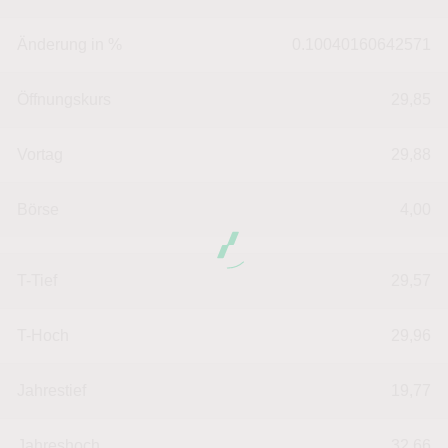
Änderung in %
0.10040160642571
Öffnungskurs
29,85
Vortag
29,88
Börse
4,00
T-Tief
29,57
T-Hoch
29,96
Jahrestief
19,77
Jahreshoch
32,66