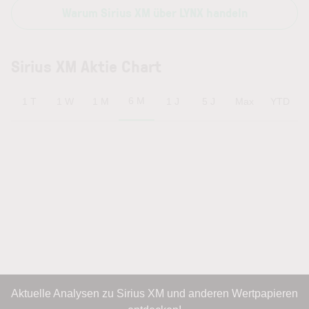
Warum Sirius XM über LYNX handeln
Sirius XM Aktie Chart
6 M
1 T
1 W
1 M
1 J
5 J
Max
YTD
Aktuelle Analysen zu Sirius XM und anderen Wertpapieren