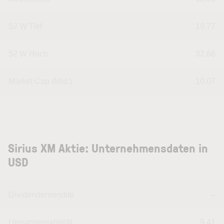
52 W Tief
19,77
52 W Hoch
32,66
Market Cap (Mrd.)
10,07
Sirius XM Aktie: Unternehmensdaten in
USD
Dividendenrendite
--
Umsatzrentabilität
9,41