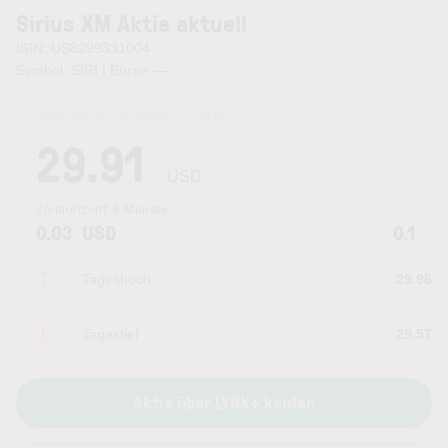
Sirius XM Aktie aktuell
ISIN: US8299331004
Symbol: SIRI | Börse:
—
Kurszeit:
07.08.2026 22:15
Uhr
29.91
USD
Zeithorizont:
6 Monate
0.03
USD
0.1
Tageshoch
29.96
Tagestief
29.57
Aktie über LYNX+ kaufen