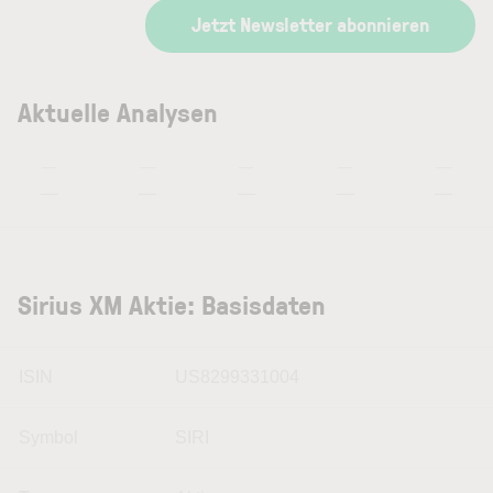
Jetzt Newsletter abonnieren
Aktuelle Analysen
—
—
—
—
—
—
—
—
—
—
Sirius XM Aktie: Basisdaten
ISIN
US8299331004
Symbol
SIRI