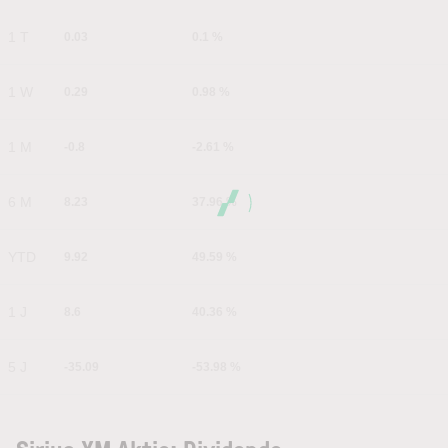
1 T
0.03
0.1 %
1 W
0.29
0.98 %
1 M
-0.8
-2.61 %
6 M
8.23
37.96 %
YTD
9.92
49.59 %
1 J
8.6
40.36 %
5 J
-35.09
-53.98 %