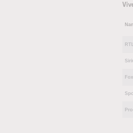
Viv
Na
RTL
Sir
Fox
Spo
Pro