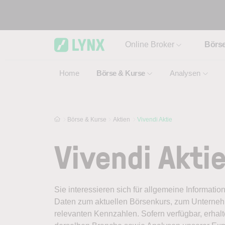
Skip to main content
Online Broker
Börs
Home
Börse & Kurse
Analysen
Börse & Kurse
Aktien
Vivendi Aktie
Vivendi Akti
Sie interessieren sich für allgemeine Informatio
Daten zum aktuellen Börsenkurs, zum Unternehm
relevanten Kennzahlen. Sofern verfügbar, erhal