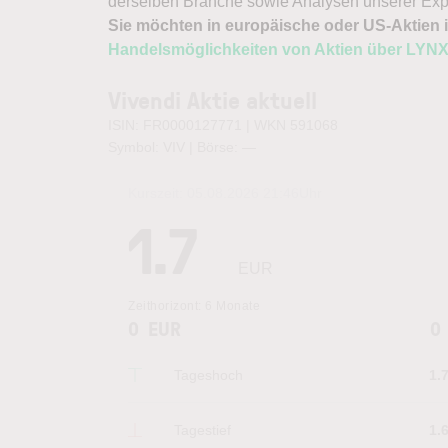
derselben Branche sowie Analysen unserer Exp
Sie möchten in europäische oder US-Aktien i
Handelsmöglichkeiten von Aktien über LYN
Vivendi Aktie aktuell
ISIN: FR0000127771 | WKN 591068
Symbol: VIV | Börse:
—
Kurszeit:
05.08.2026 21:46
Uhr
1.7
EUR
Zeithorizont:
6 Monate
0
EUR
0
Tageshoch
1.
Tagestief
1.