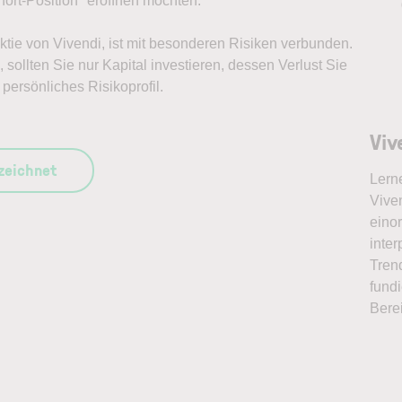
ort-Position* eröffnen möchten.
Aktie von Vivendi, ist mit besonderen Risiken verbunden.
sollten Sie nur Kapital investieren, dessen Verlust Sie
persönliches Risikoprofil.
Viv
szeichnet
Lern
Viven
eino
inter
Tren
fundi
Bere