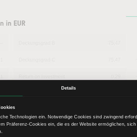
n in EUR
--
Deckungsgrad B
75,47
51
Deckungsgrad C
75,47
31
Return on Investment
0,29
Details
07
Eigenkapitalquote
67,68
Cookies
60
Fremdkapitalquote
32,32
che Technologien ein. Notwendige Cookies sind zwingend erforde
em Präferenz-Cookies ein, die es der Website ermöglichen, sich
40
Liquidität 1. Grades
10,33
n.