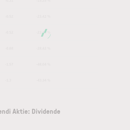
-0.31
-15.25 %
-0.52
-23.42 %
-0.52
-23.49 %
-0.68
-28.42 %
-1.57
-48.04 %
-1.3
-43.34 %
endi Aktie: Dividende