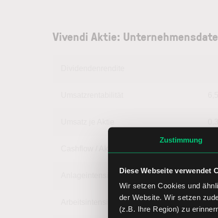
Vivendi Aktie: Unternehmensdate
Dividendenrendite
Umsatzrentabilität
6,
Umsatz je Aktie
0,
Zustimmung
Cashflow / Aktie
-0,
Diese Webseite verwendet 
Anlageintensität
95,
Wir setzen Cookies und ähnli
der Website. Wir setzen zud
Arbeitsintensität
4,
(z.B. Ihre Region) zu erinner