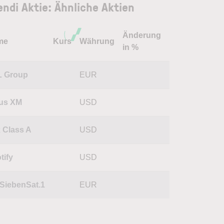
endi Aktie: Ähnliche Aktien
Änderung
me
Kurs
Währung
in %
 Group
EUR
ius XM
USD
 Class A
USD
tify
USD
SiebenSat.1
EUR