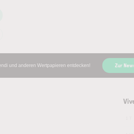
Zur New
vendi und anderen Wertpapieren entdecken!
Viv
1 T