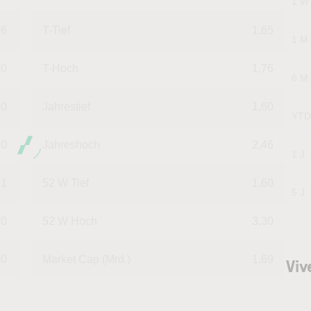
1 W
46
T-Tief
1,65
1 M
70
T-Hoch
1,76
6 M
0
Jahrestief
1,60
YTD
0
Jahreshoch
2,46
1 J
71
52 W Tief
1,60
5 J
70
52 W Hoch
3,30
00
Market Cap (Mrd.)
1,69
Viv