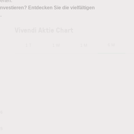
erten.
nvestieren? Entdecken Sie die vielfältigen
X
.
Vivendi Aktie Chart
6 M
1 T
1 W
1 M
76
65