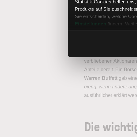
Man spricht beim Sentim
Statistik-Cookies helfen uns
Produkte auf Sie zuschneide
sehr schlechte Stimmung
Sie entscheiden, welche Cook
meist sehr positiv bis 
Einstellungen
ändern. Weite
Denn wenn die große Mehr
engagiert ist, bleiben n
auch das verbleibende 
pessimistischen Anleger
verbliebenen Aktionären
Anteile bereit. Ein Börse
Warren Buffett
gab eine
gierig, wenn andere ängs
ausführlicher erklärt we
Die wichti