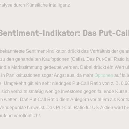
lyse durch Künstliche Intelligenz
Sentiment-Indikator: Das Put-Call
 bekannteste Sentiment-Indikator, drückt das Verhältnis der geh
 zu den gehandelten Kaufoptionen (Calls). Das Put-Call Ratio k
für die Marktstimmung gedeutet werden. Dabei drückt ein Wert ü
in Paniksituationen sogar Angst aus, da mehr
Optionen
auf fal
. Umgekehrt gilt ein sehr niedriges Put-Call Ratio von z. B. 0,6
a sich verhältnismäßig wenige Investoren gegen fallende Kurse 
 wetten. Das Put-Call Ratio dient Anlegern vor allem als Kontra
 Wendepunkte hinweist. Das Put-Call Ratio für US-Aktien wird b
ufend veröffentlicht.