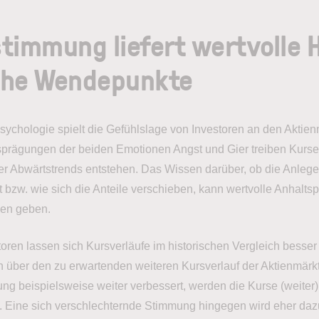
timmung liefert wertvolle 
che Wendepunkte
chologie spielt die Gefühlslage von Investoren an den Aktien
sprägungen der beiden Emotionen Angst und Gier treiben Kurs
er Abwärtstrends entstehen. Das Wissen darüber, ob die Anleger
t bzw. wie sich die Anteile verschieben, kann wertvolle Anhaltsp
gen geben.
toren lassen sich Kursverläufe im historischen Vergleich besse
über den zu erwartenden weiteren Kursverlauf der Aktienmärkt
ng beispielsweise weiter verbessert, werden die Kurse (weiter)
n. Eine sich verschlechternde Stimmung hingegen wird eher dazu