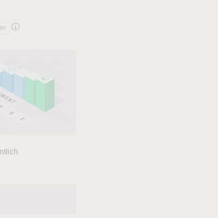
en
ntlich