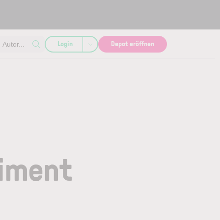
Login
Depot eröffnen
Autor...
timent