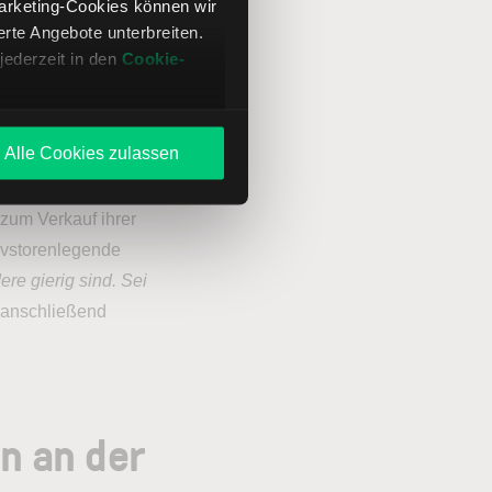
eher negativ und eine
Marketing-Cookies können wir
te Angebote unterbreiten.
ren nahe Börsenhochs
jederzeit in den
Cookie-
simismus vorherrscht.
reits am Aktienmarkt
der wollen. Damit ist
Alle Cookies zulassen
meisten
uft. Von den
zum Verkauf ihrer
 Invstorenlegende
re gierig sind. Sei
e anschließend
n an der