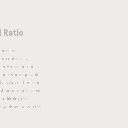
 Ratio
andelten
ann daher als
ber Eins eine eher
lende Kurse gekauft
0 als Anzeichen einer
absichern oder aktiv
indikator, der
eispielsweise von der