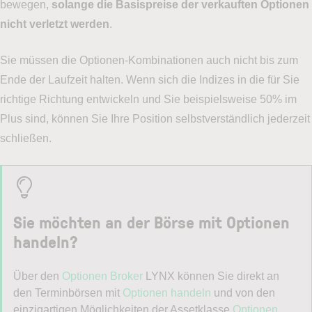
bewegen,
solange die Basispreise der verkauften Optionen
Anleitung Demokonto erstellen
nicht verletzt werden
.
Sie müssen die Optionen-Kombinationen auch nicht bis zum
Wie möchten Sie angesprochen werden?
(erforderlich)
Ende der Laufzeit halten. Wenn sich die Indizes in die für Sie
richtige Richtung entwickeln und Sie beispielsweise 50% im
Herr
Frau
Plus sind, können Sie Ihre Position selbstverständlich jederzeit
schließen.
Titel (Optional)
Sie möchten an der Börse mit Optionen
handeln?
Vorname
Über den
Optionen Broker
LYNX können Sie direkt an
den Terminbörsen mit
Optionen handeln
und von den
Nachname
einzigartigen Möglichkeiten der Assetklasse
Optionen