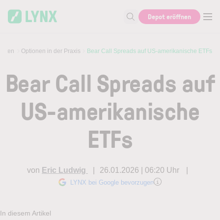
Skip to main content
Depot eröffnen
Suche nach Aktie, Autor...
ionen
Optionen in der Praxis
Bear Call Spreads auf US-amerikanische ETFs
Bear Call Spreads auf
US-amerikanische
ETFs
von
Eric Ludwig
26.01.2026 | 06:20 Uhr
LYNX bei Google bevorzugen
In diesem Artikel