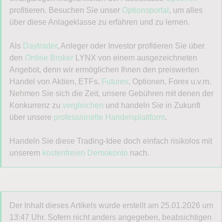
profitieren. Besuchen Sie unser
Optionsportal
, um alles
über diese Anlageklasse zu erfahren und zu lernen.
Telefon
Als
Daytrader
, Anleger oder Investor profitieren Sie über
den
Online Broker
LYNX von einem ausgezeichneten
Angebot, denn wir ermöglichen Ihnen den preiswerten
Handel von Aktien, ETFs,
Futures
, Optionen, Forex u.v.m.
Nehmen Sie sich die Zeit, unsere Gebühren mit denen der
E-Mail-Adresse
(erforderlich)
Konkurrenz zu
vergleichen
und handeln Sie in Zukunft
über unsere
professionelle Handelsplattform
.
Handeln Sie diese Trading-Idee doch einfach risikolos mit
Handelsideen gesucht?
unserem
kostenfreien Demokonto
nach.
Ich möchte den Newsletter
LYNX Börsenblick
per E-
Mail erhalten: Börsentäglich aktuelle Wertpapier- und
Der Inhalt dieses Artikels wurde erstellt am 25.01.2026 um
Marktanalysen von unseren Börsenexperten. Die
13:47 Uhr. Sofern nicht anders angegeben, beabsichtigen
optimale Unterstützung für Ihren Trading-Erfolg.