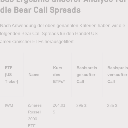
die Bear Call Spreads
Nach Anwendung der oben genannten Kriterien haben wir die
folgenden Bear Call Spreads für den Handel US-
amerikanischer ETFs herausgefiltert:
ETF
Kurs
Basispreis
Basispreis
(US
Name
des
gekaufter
verkaufter
Ticker)
ETFs*
Call
Call
ETF
Name
Kurs
Basispreis
Basispreis
iShares 
264.81 
IWM
295 $
285 $
(US
des
gekaufter
verkaufter
Russell 
$
Ticker)
ETFs*
Call
Call
2000 
ETF