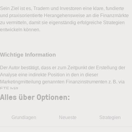
widerrufen, ohne dass hierfür andere als die
Sein Ziel ist es, Tradern und Investoren eine klare, fundierte
Übermittlungskosten nach den Basistarifen
und praxisorientierte Herangehensweise an die Finanzmärkte
entstehen. Ich stimme ebenfalls der telefonischen
zu vermitteln, damit sie eigenständig erfolgreiche Strategien
Kontaktaufnahme durch LYNX zu. Meine
entwickeln können.
Einwilligung hierzu kann ich jederzeit per E-Mail
an
service@lynxbroker.de
widerrufen. Weitere
Informationen zum Datenschutz finden Sie in der
Datenschutzerklärung
.
Ich stimme zu, das Demokonto bzw. den
börsentäglichen Newsletter Börsenblick von LYNX
zu erhalten. Mit der Eröffnung des Demokontos
stimme ich zu, dass LYNX mir regelmäßige
Alles über Optionen:
Werbe-E-Mails mit Angeboten, Neuigkeiten und
weiteren Marketingnachrichten zusenden darf. Ich
kann mich jederzeit über den Abmeldelink im
Grundlagen
Neueste
Strategien
Newsletter oder per E-Mail an
service@lynxbroker.de
widerrufen, ohne dass