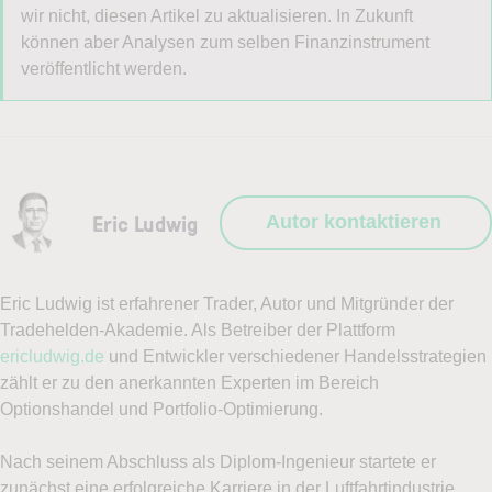
wir nicht, diesen Artikel zu aktualisieren. In Zukunft
können aber Analysen zum selben Finanzinstrument
Ja
Nein
veröffentlicht werden.
Handelsideen gesucht?
Ich möchte den Newsletter
LYNX Optionsreport
und
Eric Ludwig
Autor kontaktieren
damit die neuesten Tradeideen für Optionen per E-Mail
erhalten.
Eric Ludwig ist erfahrener Trader, Autor und Mitgründer der
Ja
Nein
Tradehelden-Akademie. Als Betreiber der Plattform
ericludwig.de
und Entwickler verschiedener Handelsstrategien
Ich stimme zu, das Demokonto bzw. den mehrmals
zählt er zu den anerkannten Experten im Bereich
pro Woche erscheinenden Newsletter
Optionshandel und Portfolio-Optimierung.
Optionsreport von LYNX zu erhalten. Mit der
Eröffnung des Demokontos stimme ich zu, dass
Nach seinem Abschluss als Diplom-Ingenieur startete er
LYNX mir regelmäßige Werbe-E-Mails mit
zunächst eine erfolgreiche Karriere in der Luftfahrtindustrie,