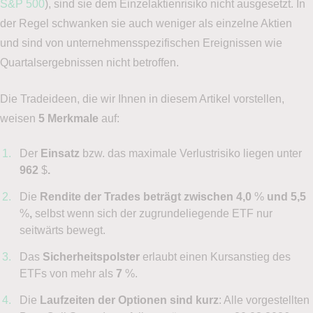
S&P 500
), sind sie dem Einzelaktienrisiko nicht ausgesetzt. In
der Regel schwanken sie auch weniger als einzelne Aktien
und sind von unternehmensspezifischen Ereignissen wie
Quartalsergebnissen nicht betroffen.
Die Tradeideen, die wir Ihnen in diesem Artikel vorstellen,
weisen
5 Merkmale
auf:
Der
Einsatz
bzw. das maximale Verlustrisiko liegen unter
962
$
.
Die
Rendite der Trades beträgt zwischen 4,0
%
und 5,5
%
,
selbst wenn sich der zugrundeliegende ETF nur
seitwärts bewegt.
Das
Sicherheitspolster
erlaubt einen Kursanstieg des
ETFs von mehr als
7
%.
Die
Laufzeiten der Optionen sind kurz
: Alle vorgestellten