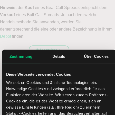
Hinweis:
der
Kauf
eines Bear Call Spreads entspricht dem
Verkauf
eines Bull Call Spreads. Je nachdem welche
Handelsmethode Sie anwenden, werden Sie
dementsprechend die eine oder andere Bezeichnung in Ihrem
Depot
finden.
Mehr anzeigen
Zustimmung
Details
Über Cookies
Diese Webseite verwendet Cookies
Wir setzen Cookies und ähnliche Technologien ein.
Notwendige Cookies sind zwingend erforderlich für das
SCHON GEWUSST?
Funktionieren der Website. Wir setzen zudem Präferenz-
Cookies ein, die es der Website ermöglichen, sich an
HANDELN SIE OPTIONEN ÜBER LYNX
gewisse Einstellungen (z.B. Ihre Region) zu erinnern.
Statistik-Cookies helfen uns, das Besucherverhalten auf