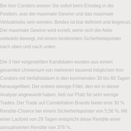
Bei Iron Condors wissen Sie sofort beim Einstieg in die
Position, was der maximale Gewinn und das maximale
Verlustrisiko sein werden. Beides ist klar definiert und begrenzt.
Der maximale Gewinn wird erzielt, wenn sich die Aktie
seitwärts bewegt, mit einem bestimmten Sicherheitspolster
Demokonto
für den
nach oben und nach unten.
Optionshandel
Die 3 hier vorgestellten Kandidaten wurden aus einem
gesamten Universum von mehreren tausend möglichen Iron
Eröffnen Sie jetzt
unverbindlich
Ihr Demokonto
zum
Condors mit Verfallsdatum in den kommenden 30 bis 60 Tagen
Traden von Optionen ohne Risiko – ganz einfach und
herausgefiltert. Der extrem strenge Filter, den wir in dieser
unverbindlich, auch wenn Sie noch kein Kunde von LYNX
Analyse angewandt haben, ließ nur Platz für sehr wenige
sind.
Trades. Der Trade auf Constellation Brands bietet eine 30 %
Rendite-Chance bei einem Sicherheitspolster von 5,56 %. Mit
Ich bin bereits LYNX Kunde
einer Laufzeit von 29 Tagen entspricht diese Rendite einer
annualisierten Rendite von 376 %.
Als Kunde von LYNX können Sie sich in Ihrer