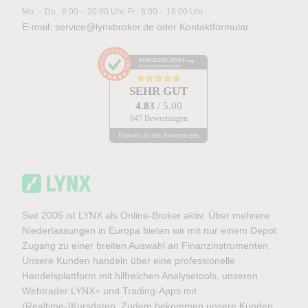
Datenschutzerklärung
Mo. – Do.: 8:00 – 20:00 Uhr, Fr.: 8:00 – 18:00 Uhr
E-mail:
service@lynxbroker.de
oder
Kontaktformular
Ich stimme zu, das Demokonto von LYNX zu
erhalten. Mit der Eröffnung des Demokontos
AUSGEZEICHNET
.org
Kundenbewertungen
stimme ich zu, dass LYNX mir regelmäßige
Werbe-E-Mails mit Angeboten, Neuigkeiten und
SEHR GUT
weiteren Marketingnachrichten zusenden darf. Ich
4.83
/ 5.00
647 Bewertungen
kann mich jederzeit über den Abmeldelink im
Hinweis zu den Bewertungen
Newsletter oder per E-Mail an
service@lynxbroker.de
abmelden, ohne dass
hierfür andere als die Übermittlungskosten nach
den Basistarifen entstehen. Ich stimme ebenfalls
der telefonischen Kontaktaufnahme durch LYNX
Seit 2006 ist LYNX als Online-Broker aktiv. Über mehrere
zu. Meine Einwilligung hierzu kann ich jederzeit
Niederlassungen in Europa bieten wir mit nur einem Depot
per E-Mail an
service@lynxbroker.de
widerrufen.
Zugang zu einer breiten Auswahl an Finanzinstrumenten.
Weitere Informationen zum Datenschutz finden Sie
Unsere Kunden handeln über eine professionelle
in der
Datenschutzerklärung
.
Handelsplattform mit hilfreichen Analysetools, unseren
Webtrader LYNX+ und Trading-Apps mit
(Realtime-)Kursdaten. Zudem bekommen unsere Kunden