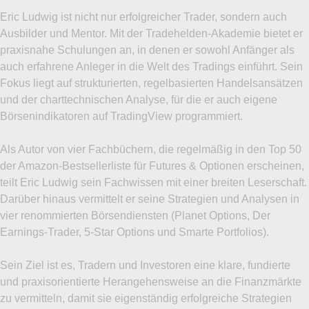
Eric Ludwig ist nicht nur erfolgreicher Trader, sondern auch
Ich möchte den Newsletter
LYNX Börsenblick
per E-
Ausbilder und Mentor. Mit der Tradehelden-Akademie bietet er
Mail erhalten: Börsentäglich aktuelle Wertpapier- und
praxisnahe Schulungen an, in denen er sowohl Anfänger als
Marktanalysen von unseren Börsenexperten. Die
auch erfahrene Anleger in die Welt des Tradings einführt. Sein
optimale Unterstützung für Ihren Trading-Erfolg.
Fokus liegt auf strukturierten, regelbasierten Handelsansätzen
und der charttechnischen Analyse, für die er auch eigene
Ja
Nein
Börsenindikatoren auf TradingView programmiert.
Als Autor von vier Fachbüchern, die regelmäßig in den Top 50
Handelsideen gesucht?
der Amazon-Bestsellerliste für Futures & Optionen erscheinen,
teilt Eric Ludwig sein Fachwissen mit einer breiten Leserschaft.
Darüber hinaus vermittelt er seine Strategien und Analysen in
Ich möchte den Newsletter
LYNX Optionsreport
und
vier renommierten Börsendiensten (Planet Options, Der
damit die neuesten Tradeideen für Optionen per E-Mail
Earnings-Trader, 5-Star Options und Smarte Portfolios).
erhalten.
Sein Ziel ist es, Tradern und Investoren eine klare, fundierte
Ja
Nein
und praxisorientierte Herangehensweise an die Finanzmärkte
zu vermitteln, damit sie eigenständig erfolgreiche Strategien
Ich stimme zu, das Demokonto bzw. den mehrmals