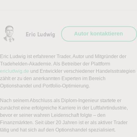
Vorname
Nachname
Eric Ludwig
Autor kontaktieren
Eric Ludwig ist erfahrener Trader, Autor und Mitgründer der
Telefon
Tradehelden-Akademie. Als Betreiber der Plattform
ericludwig.de
und Entwickler verschiedener Handelsstrategien
zählt er zu den anerkannten Experten im Bereich
Optionshandel und Portfolio-Optimierung.
E-Mail-Adresse
(erforderlich)
Nach seinem Abschluss als Diplom-Ingenieur startete er
zunächst eine erfolgreiche Karriere in der Luftfahrtindustrie,
bevor er seiner wahren Leidenschaft folgte – den
Finanzmärkten. Seit über 20 Jahren ist er als aktiver Trader
Handelsideen gesucht?
tätig und hat sich auf den Optionshandel spezialisiert.