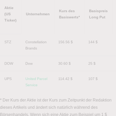
Aktie
Kurs des
Basispreis
(US
Unternehmen
Basiswerts*
Long Put
Ticker)
Aktie
Unternehmen
Kurs des
Basispreis
STZ
Constellation 
156.56 $
144 $
(US
Basiswerts*
Long Put
Brands
Ticker)
DOW
Dow
30.60 $
25 $
UPS
United Parcel 
114.42 $
107 $
Service
* Der Kurs der Aktie ist der Kurs zum Zeitpunkt der Redaktion
dieses Artikels und ändert sich natürlich während des
Börsenhandels. Wenn sich eine Aktie zum Beispiel um 1 $