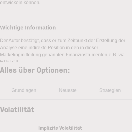
entwickeln können.
pro Woche erscheinenden Newsletter
Optionsreport von LYNX zu erhalten. Mit der
Eröffnung des Demokontos stimme ich zu, dass
LYNX mir regelmäßige Werbe-E-Mails mit
Angeboten, Neuigkeiten und weiteren
Marketingnachrichten zusenden darf. Ich kann
mich jederzeit über den Abmeldelink im Newsletter
oder per E-Mail an
service@lynxbroker.de
abmelden, ohne dass hierfür andere als die
Alles über Optionen:
Übermittlungskosten nach den Basistarifen
entstehen. Weitere Informationen zum
Datenschutz finden Sie in der
Datenschutzerklärung
Grundlagen
Neueste
Strategien
Ich stimme zu, das Demokonto bzw. den mehrmals
Volatilität
pro Woche erscheinenden Newsletter
Optionsreport von LYNX zu erhalten. Mit der
Eröffnung des Demokontos stimme ich zu, dass
Implizite Volatilität