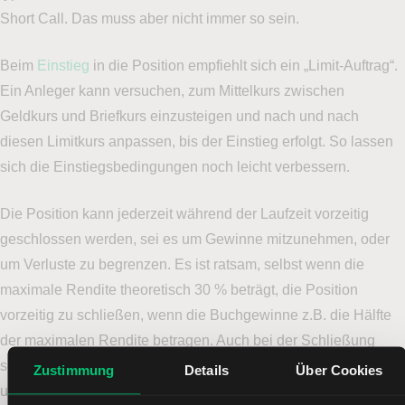
Short Call. Das muss aber nicht immer so sein.
Beim
Einstieg
in die Position empfiehlt sich ein „Limit-Auftrag“.
Ein Anleger kann versuchen, zum Mittelkurs zwischen
Geldkurs und Briefkurs einzusteigen und nach und nach
diesen Limitkurs anpassen, bis der Einstieg erfolgt. So lassen
sich die Einstiegsbedingungen noch leicht verbessern.
Die Position kann jederzeit während der Laufzeit vorzeitig
geschlossen werden, sei es um Gewinne mitzunehmen, oder
um Verluste zu begrenzen. Es ist ratsam, selbst wenn die
maximale Rendite theoretisch 30 % beträgt, die Position
vorzeitig zu schließen, wenn die Buchgewinne z.B. die Hälfte
der maximalen Rendite betragen. Auch bei der Schließung
sollte versucht werden, zu einem Mittelkurs zwischen Geldkurs
Zustimmung
Details
Über Cookies
und Briefkurs auszusteigen.