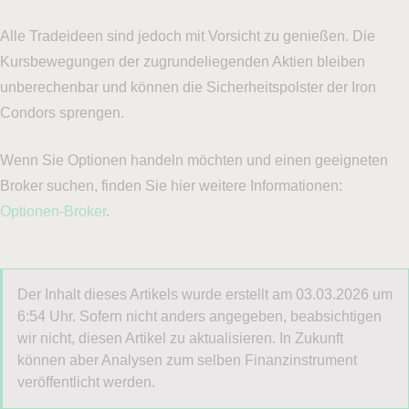
Kontoverwaltung ganz einfach ein Demokonto selber
erstellen.
Alle Tradeideen sind jedoch mit Vorsicht zu genießen. Die
Kursbewegungen der zugrundeliegenden Aktien bleiben
Eine Anleitung hierfür finden Sie hier:
unberechenbar und können die Sicherheitspolster der Iron
Condors sprengen.
Anleitung Demokonto erstellen
Wenn Sie Optionen handeln möchten und einen geeigneten
Wie möchten Sie angesprochen werden?
(erforderlich)
Broker suchen, finden Sie hier weitere Informationen:
Optionen-Broker
.
Herr
Frau
Titel (Optional)
Der Inhalt dieses Artikels wurde erstellt am 03.03.2026 um
6:54 Uhr. Sofern nicht anders angegeben, beabsichtigen
wir nicht, diesen Artikel zu aktualisieren. In Zukunft
können aber Analysen zum selben Finanzinstrument
veröffentlicht werden.