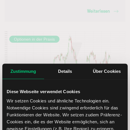
Weiterlesen
Optionen in der Praxis
Zustimmung
Details
Über Cookies
Diese Webseite verwendet Cookies
Optionstradeidee: Die Quartalsergebnisse von Truist
Wir setzen Cookies und ähnliche Technologien ein.
Financial mit Optionen und mit statistischem Vorteil
Notwendige Cookies sind zwingend erforderlich für das
handeln
Funktionieren der Website. Wir setzen zudem Präferenz-
Cookies ein, die es der Website ermöglichen, sich an
gewisse Einstellungen (z.B. Ihre Region) zu erinnern.