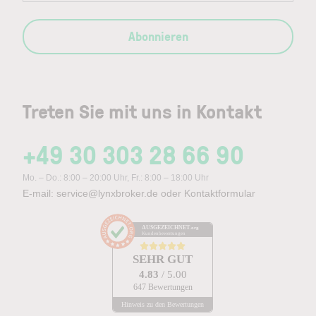
erhalten. Mit der Eröffnung des Demokontos
stimme ich zu, dass LYNX mir regelmäßige
Abonnieren
Werbe-E-Mails mit Angeboten, Neuigkeiten und
weiteren Marketingnachrichten zusenden darf. Ich
kann mich jederzeit über den Abmeldelink im
Newsletter oder per E-Mail an
Treten Sie mit uns in Kontakt
service@lynxbroker.de
abmelden, ohne dass
hierfür andere als die Übermittlungskosten nach
den Basistarifen entstehen. Ich stimme ebenfalls
+49 30 303 28 66 90
der telefonischen Kontaktaufnahme durch LYNX
zu. Meine Einwilligung hierzu kann ich jederzeit
Mo. – Do.: 8:00 – 20:00 Uhr, Fr.: 8:00 – 18:00 Uhr
per E-Mail an
service@lynxbroker.de
widerrufen.
E-mail:
service@lynxbroker.de
oder
Kontaktformular
Weitere Informationen zum Datenschutz finden Sie
in der
Datenschutzerklärung
.
AUSGEZEICHNET
.org
Kundenbewertungen
SEHR GUT
Gratis Demokonto anfordern
4.83
/ 5.00
647 Bewertungen
Hinweis zu den Bewertungen