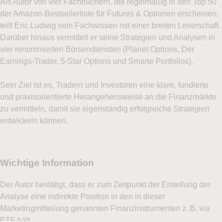
Als Autor von vier Fachbüchern, die regelmäßig in den Top 50
LYNX mir regelmäßige Werbe-E-Mails mit
der Amazon-Bestsellerliste für Futures & Optionen erscheinen,
Angeboten, Neuigkeiten und weiteren
teilt Eric Ludwig sein Fachwissen mit einer breiten Leserschaft.
Marketingnachrichten zusenden darf. Ich kann
Darüber hinaus vermittelt er seine Strategien und Analysen in
mich jederzeit über den Abmeldelink im Newsletter
vier renommierten Börsendiensten (Planet Options, Der
oder per E-Mail an
service@lynxbroker.de
Earnings-Trader, 5-Star Options und Smarte Portfolios).
abmelden, ohne dass hierfür andere als die
Übermittlungskosten nach den Basistarifen
Sein Ziel ist es, Tradern und Investoren eine klare, fundierte
entstehen. Weitere Informationen zum
und praxisorientierte Herangehensweise an die Finanzmärkte
Datenschutz finden Sie in der
zu vermitteln, damit sie eigenständig erfolgreiche Strategien
Datenschutzerklärung
entwickeln können.
Ich stimme zu, das Demokonto bzw. den mehrmals
pro Woche erscheinenden Newsletter
Optionsreport von LYNX zu erhalten. Mit der
Eröffnung des Demokontos stimme ich zu, dass
LYNX mir regelmäßige Werbe-E-Mails mit
Angeboten, Neuigkeiten und weiteren
Marketingnachrichten zusenden darf. Ich kann
mich jederzeit über den Abmeldelink im Newsletter