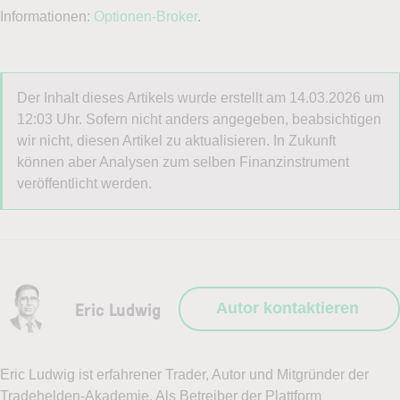
Informationen:
Optionen-Broker
.
Nachname
Der Inhalt dieses Artikels wurde erstellt am 14.03.2026 um
Telefon
12:03 Uhr. Sofern nicht anders angegeben, beabsichtigen
wir nicht, diesen Artikel zu aktualisieren. In Zukunft
können aber Analysen zum selben Finanzinstrument
veröffentlicht werden.
E-Mail-Adresse
(erforderlich)
Handelsideen gesucht?
Eric Ludwig
Autor kontaktieren
Ich möchte den Newsletter
LYNX Börsenblick
per E-
Eric Ludwig ist erfahrener Trader, Autor und Mitgründer der
Mail erhalten: Börsentäglich aktuelle Wertpapier- und
Tradehelden-Akademie. Als Betreiber der Plattform
Marktanalysen von unseren Börsenexperten. Die