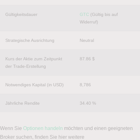
Eine Anleitung hierfür finden Sie hier:
Gültigkeitsdauer
GTC
(Gültig bis auf
Anleitung Demokonto erstellen
Widerruf)
Wie möchten Sie angesprochen werden?
(erforderlich)
Strategische Ausrichtung
Neutral
Herr
Frau
Kurs der Aktie zum Zeitpunkt
87.86 $
der Trade-Erstellung
Titel (Optional)
Notwendiges Kapital (in USD)
8,786
Jährliche Rendite
34.40 %
Vorname
Wenn Sie
Optionen handeln
möchten und einen geeigneten
Broker suchen, finden Sie hier weitere