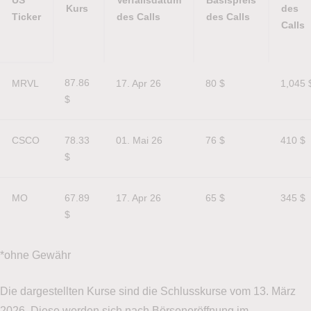
US
Verfallsdatum
Basispreis
Kurs
des
Ticker
des Calls
des Calls
Calls
US
Kurs
Verfallsdatum
Basispreis
Prämi
87.86 
MRVL
17. Apr 26
80 $
1,045 
Ticker
des Calls
des Calls
des
$
Calls
CSCO
78.33 
01. Mai 26
76 $
410 $
$
MO
67.89 
17. Apr 26
65 $
345 $
$
*ohne Gewähr
Die dargestellten Kurse sind die Schlusskurse vom 13. März
2026. Diese werden sich nach Börseneröffnung im