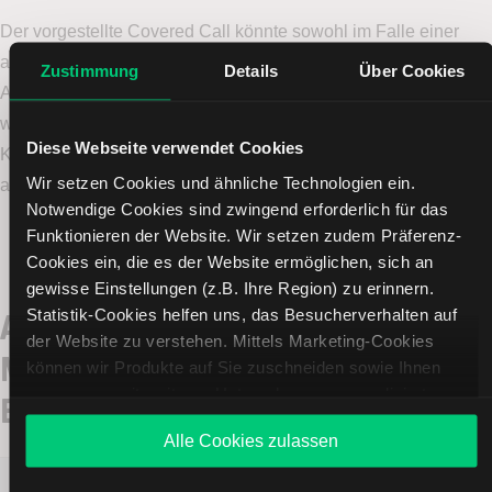
Der vorgestellte Covered Call könnte sowohl im Falle einer
anhaltenden Seitwärtsbewegung als auch in einer
Zustimmung
Details
Über Cookies
Aufwärtsbewegung eine positive Rendite abwerfen und eine
weitere Abwärtsbewegung zum Teil abfedern. Bis zu einem
Diese Webseite verwendet Cookies
Kurs von 90,45 $ ist der vorgestellte Covered Call profitabler
Wir setzen Cookies und ähnliche Technologien ein.
als der einfache Kauf der Aktien.
Notwendige Cookies sind zwingend erforderlich für das
Funktionieren der Website. Wir setzen zudem Präferenz-
Mehr anzeigen
Cookies ein, die es der Website ermöglichen, sich an
gewisse Einstellungen (z.B. Ihre Region) zu erinnern.
Alle Daten zum Covered Call auf
Statistik-Cookies helfen uns, das Besucherverhalten auf
der Website zu verstehen. Mittels Marketing-Cookies
Marvell Technology auf einen
können wir Produkte auf Sie zuschneiden sowie Ihnen
zusammen mit weiteren Unternehmen personalisierte
Blick
Angebote unterbreiten. Sie entscheiden, welche Cookies
Alle Cookies zulassen
Sie zulassen oder ablehnen. Ihre Entscheidung können Sie
jederzeit in den
Cookie-Einstellungen
ändern. Weitere
Auftrag
Kauf von 100 Aktien und