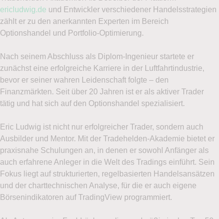
ericludwig.de
und Entwickler verschiedener Handelsstrategien
optimale Unterstützung für Ihren Trading-Erfolg.
zählt er zu den anerkannten Experten im Bereich
Optionshandel und Portfolio-Optimierung.
Ja
Nein
Nach seinem Abschluss als Diplom-Ingenieur startete er
zunächst eine erfolgreiche Karriere in der Luftfahrtindustrie,
Handelsideen gesucht?
bevor er seiner wahren Leidenschaft folgte – den
Finanzmärkten. Seit über 20 Jahren ist er als aktiver Trader
tätig und hat sich auf den Optionshandel spezialisiert.
Ich möchte den Newsletter
LYNX Optionsreport
und
damit die neuesten Tradeideen für Optionen per E-Mail
Eric Ludwig ist nicht nur erfolgreicher Trader, sondern auch
erhalten.
Ausbilder und Mentor. Mit der Tradehelden-Akademie bietet er
praxisnahe Schulungen an, in denen er sowohl Anfänger als
Ja
Nein
auch erfahrene Anleger in die Welt des Tradings einführt. Sein
Fokus liegt auf strukturierten, regelbasierten Handelsansätzen
Ich stimme zu, das Demokonto bzw. den mehrmals
und der charttechnischen Analyse, für die er auch eigene
pro Woche erscheinenden Newsletter
Börsenindikatoren auf TradingView programmiert.
Optionsreport von LYNX zu erhalten. Mit der
Eröffnung des Demokontos stimme ich zu, dass