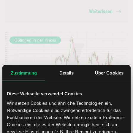
Weiterlesen
Optionen in der Praxis
Zustimmung
Details
Über Cookies
Diese Webseite verwendet Cookies
Optionstradeidee: Die Quartalsergebnisse von Truist
Wir setzen Cookies und ähnliche Technologien ein.
Financial mit Optionen und mit statistischem Vorteil
Notwendige Cookies sind zwingend erforderlich für das
handeln
Funktionieren der Website. Wir setzen zudem Präferenz-
Cookies ein, die es der Website ermöglichen, sich an
gewisse Einstellungen (z.B. Ihre Region) zu erinnern.