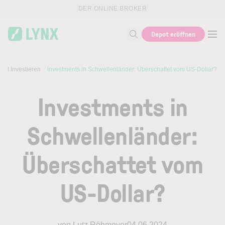
Skip to main content
DER ONLINE BROKER
Depot eröffnen
Suche nach Thema, ISIN...
art Investieren
Investments in Schwellenländer: Überschattet vom US-Dollar?
Investments in
Schwellenländer:
Überschattet vom
US-Dollar?
von Lutz Röhmeyer
04.06.2024