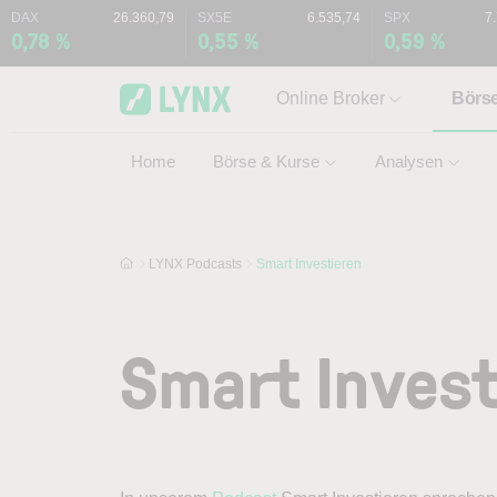
Skip to main content
Skip to search
DAX
26.360,79
SX5E
6.535,74
SPX
7
0,78 %
0,55 %
0,59 %
Online Broker
Börs
Home
Börse & Kurse
Analysen
LYNX Podcasts
Smart Investieren
Smart Invest