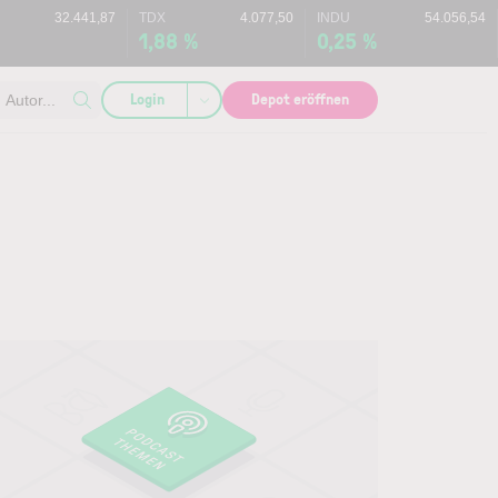
32.441,87
TDX
4.077,50
INDU
54.056,54
1,88 %
0,25 %
Login
Depot eröffnen
Autor...