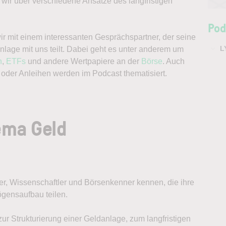
wir über verschiedene Ansätze des langfristigen
Pod
ir mit einem interessanten Gesprächspartner, der seine
L
age mit uns teilt. Dabei geht es unter anderem um
n
,
ETFs
und andere Wertpapiere an der
Börse
. Auch
oder Anleihen werden im Podcast thematisiert.
ema Geld
, Wissenschaftler und Börsenkenner kennen, die ihre
ensaufbau teilen.
zur Strukturierung einer Geldanlage, zum langfristigen