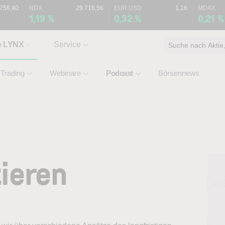
.756,40
NDX
29.716,56
EUR.USD
1,16
MDAX
1,19 %
0,32 %
0,21 %
e LYNX
Service
Suche nach Aktie, 
Trading
Webinare
Podcast
Börsennews
ieren