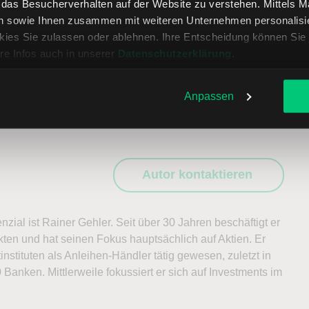
, das Besucherverhalten auf der Website zu verstehen. Mittels 
n sowie Ihnen zusammen mit weiteren Unternehmen personalisier
ies Sie zulassen oder ablehnen. Ihre Entscheidung können Sie 
ladin One Fonds
re Infos auch in unserer
Datenschutzerklärung
.
Anpassen
hr anzeigen
Autor kontaktieren
zial ist Rainer Gehler. Seit über 30 Jahren beschäftigt er
rkten und hat seinen Fokus hauptsächlich auf Aktien. Er
tinstituten als Anleihen-Händler tätig gewesen, zuletzt in
 Banken. Mittlerweile fokussiert er sich auf Investments im