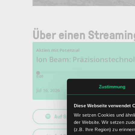
Über einen Streamin
Zustimmung
Diese Webseite verwendet 
Wir setzen Cookies und ähnli
Auf Spotify anhören
der Website. Wir setzen zud
(z.B. Ihre Region) zu erinner