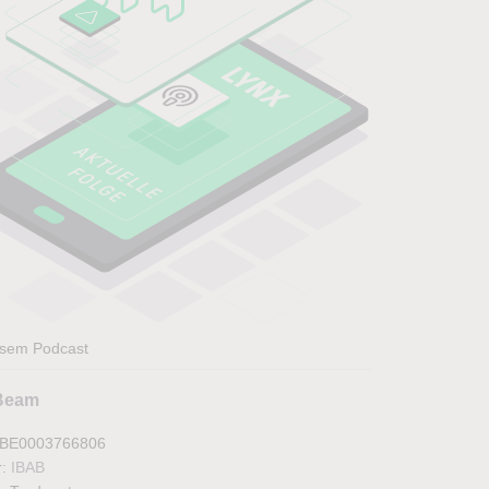
esem Podcast
Beam
: BE0003766806
r:
IBAB