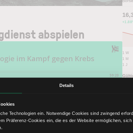
Börs
16,
+1.8
gdienst abspielen
1 W
1 M
1 J
Gülti
1 Jah
Details
Erwar
Alle 
Cookies
che Technologien ein. Notwendige Cookies sind zwingend erforde
Auf Apple Podcast anhören
em Präferenz-Cookies ein, die es der Website ermöglichen, sich
n.