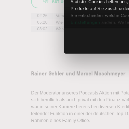
Auf Deezer anhören
Statistik-Cookies helfen uns
Produkte auf Sie zuschneide
Sie entscheiden, welche Cook
02:26
Vorstellung Marcel Maschmeyer und Pa
Einstellungen
ändern. Weite
05:20
Wie werden Unternehmen bewertet?
08:02
Was macht Ion Beam Applications?
Me
Rainer Gehler und Marcel Maschmeyer
Der Moderator unseres Podcasts Aktien mit Poten
sich beruflich als auch privat mit den Finanzmä
war in seiner Karriere bereits bei diversen Kredi
leitender Funktion in einer der deutschen Top 10
Rahmen eines Family Office.