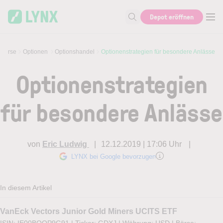
Skip to main content
Depot eröffnen
Suche nach Aktie, Autor...
 Kurse
Optionen
Optionshandel
Optionenstrategien für besondere Anlässe
Optionenstrategien
für besondere Anlässe
von
Eric Ludwig
12.12.2019 | 17:06 Uhr
LYNX bei Google bevorzugen
In diesem Artikel
VanEck Vectors Junior Gold Miners UCITS ETF