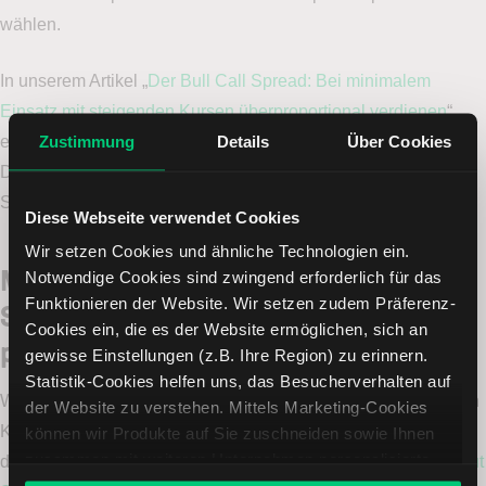
wählen.
In unserem Artikel „
Der Bull Call Spread: Bei minimalem
Einsatz mit steigenden Kursen überproportional verdienen
“
Zustimmung
Details
Über Cookies
erklären wir Ihnen alle Mechanismen zum Bull Call Spread.
Der Begriff „Bull“ steht in diesem Zusammenhang für eine
Strategie, die auf einen steigenden Basiswert setzt.
Diese Webseite verwendet Cookies
Wir setzen Cookies und ähnliche Technologien ein.
Mit einem Bull Put Spread auf
Notwendige Cookies sind zwingend erforderlich für das
Funktionieren der Website. Wir setzen zudem Präferenz-
Sicherheit setzen und trotzdem
Cookies ein, die es der Website ermöglichen, sich an
profitieren
gewisse Einstellungen (z.B. Ihre Region) zu erinnern.
Statistik-Cookies helfen uns, das Besucherverhalten auf
Wenn Sie Ihre Prioritäten eher auf Sicherheit setzen und einen
der Website zu verstehen. Mittels Marketing-Cookies
Kursrückgang der gewählten Aktie abfedern möchten, ohne
können wir Produkte auf Sie zuschneiden sowie Ihnen
zusammen mit weiteren Unternehmen personalisierte
dabei zu sehr auf Rendite zu verzichten, bietet sich ein
Bull Put
Angebote unterbreiten. Sie entscheiden, welche Cookies