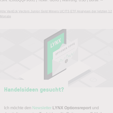
ISIN: IE00BQQP9G91
|
Ticker: GDXJ
|
Währung: USD
|
Börse:
--
Alle VanEck Vectors Junior Gold Miners UCITS ETF Analysen der letzten 12
Monate
Handelsideen gesucht?
Ich möchte den
Newsletter
LYNX Optionsreport
und