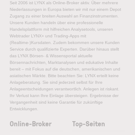
zum Datenschutz finden Sie in der
Seit 2006 ist LYNX als Online-Broker aktiv. Über mehrere
Niederlassungen in Europa bieten wir mit nur einem Depot
Datenschutzerklärung
Zugang zu einer breiten Auswahl an Finanzinstrumenten.
Unsere Kunden handeln über eine professionelle
Ich stimme zu, das Demokonto von LYNX zu
Handelsplattform mit hilfreichen Analysetools, unseren
erhalten. Mit der Eröffnung des Demokontos
Webtrader LYNX+ und Trading-Apps mit
stimme ich zu, dass LYNX mir regelmäßige
(Realtime-)Kursdaten. Zudem bekommen unsere Kunden
Werbe-E-Mails mit Angeboten, Neuigkeiten und
Service durch qualifizierte Experten. Darüber hinaus stellt
weiteren Marketingnachrichten zusenden darf. Ich
das LYNX Börsen- & Wissensportal aktuelle
kann mich jederzeit über den Abmeldelink im
Börsennachrichten, Marktanalysen und edukative Inhalte
Newsletter oder per E-Mail an
bereit – mit Fokus auf die deutschen, amerikanischen und
service@lynxbroker.de
abmelden, ohne dass
asiatischen Märkte. Bitte beachten Sie: LYNX erteilt keine
Anlageberatung. Sie sind jederzeit selbst für Ihre
hierfür andere als die Übermittlungskosten nach
Anlageentscheidungen verantwortlich. Anlegen ist riskant.
den Basistarifen entstehen. Ich stimme ebenfalls
Ihr Verlust kann Ihre Einlage übersteigen. Ergebnisse der
der telefonischen Kontaktaufnahme durch LYNX
Vergangenheit sind keine Garantie für zukünftige
zu. Meine Einwilligung hierzu kann ich jederzeit
Entwicklungen.
per E-Mail an
service@lynxbroker.de
widerrufen.
Weitere Informationen zum Datenschutz finden Sie
Online-Broker
Top-Seiten
in der
Datenschutzerklärung
.