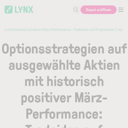
Skip to main content
Depot eröffnen
Suche nach Aktie, Autor...
tien mit historisch positiver März-Performance: Tradeidee auf Progressive Corp.
Optionsstrategien auf
ausgewählte Aktien
mit historisch
positiver März-
Performance: