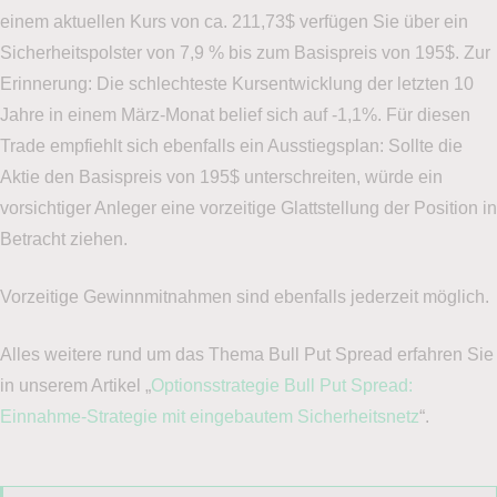
einem aktuellen Kurs von ca. 211,73$ verfügen Sie über ein
Sicherheitspolster von 7,9 % bis zum Basispreis von 195$. Zur
Erinnerung: Die schlechteste Kursentwicklung der letzten 10
Jahre in einem März-Monat belief sich auf -1,1%. Für diesen
Trade empfiehlt sich ebenfalls ein Ausstiegsplan: Sollte die
Aktie den Basispreis von 195$ unterschreiten, würde ein
Demokonto
für den
vorsichtiger Anleger eine vorzeitige Glattstellung der Position in
Optionshandel
Betracht ziehen.
Vorzeitige Gewinnmitnahmen sind ebenfalls jederzeit möglich.
Eröffnen Sie jetzt
unverbindlich
Ihr Demokonto
zum
Traden von Optionen ohne Risiko – ganz einfach und
Alles weitere rund um das Thema Bull Put Spread erfahren Sie
unverbindlich, auch wenn Sie noch kein Kunde von LYNX
in unserem Artikel „
Optionsstrategie Bull Put Spread:
sind.
Einnahme-Strategie mit eingebautem Sicherheitsnetz
“.
Ich bin bereits LYNX Kunde