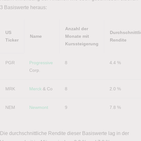
3 Basiswerte heraus:
Anzahl der
US
Durchschnittl
Name
Monate mit
Ticker
Rendite
Kurssteigerung
US
Name
Anzahl der
Durchschnittl
PGR
Progressive
8
4.4 %
Ticker
Monate mit
Rendite
Corp.
Kurssteigerung
MRK
Merck
 & Co
8
2.0 %
NEM
Newmont
9
7.8 %
Die durchschnittliche Rendite dieser Basiswerte lag in der