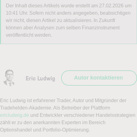
Als Kunde von LYNX können Sie sich in Ihrer
Der Inhalt dieses Artikels wurde erstellt am 27.02.2026 um
Kontoverwaltung ganz einfach ein Demokonto selber
10:41 Uhr. Sofern nicht anders angegeben, beabsichtigen
erstellen.
wir nicht, diesen Artikel zu aktualisieren. In Zukunft
können aber Analysen zum selben Finanzinstrument
Eine Anleitung hierfür finden Sie hier:
veröffentlicht werden.
Anleitung Demokonto erstellen
Wie möchten Sie angesprochen werden?
(erforderlich)
Eric Ludwig
Autor kontaktieren
Herr
Frau
Eric Ludwig ist erfahrener Trader, Autor und Mitgründer der
Titel (Optional)
Tradehelden-Akademie. Als Betreiber der Plattform
ericludwig.de
und Entwickler verschiedener Handelsstrategien
zählt er zu den anerkannten Experten im Bereich
Optionshandel und Portfolio-Optimierung.