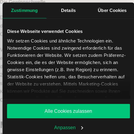
Die Gewinnschwelle
Zustimmung
Details
Über Cookies
Die Gewinnschwelle würde sich bei 210,95$ befinden. Notiert
die PGR Aktie am Ende der Laufzeit darüber, liefert der Bull
Diese Webseite verwendet Cookies
Call Spread einen Gewinn.
Wir setzen Cookies und ähnliche Technologien ein.
Notwendige Cookies sind zwingend erforderlich für das
Vergleichen Sie diesen Bull Call Spread mit dem Kauf eines
Funktionieren der Website. Wir setzen zudem Präferenz-
einfachen Calls mit Basispreis 215$. Die Gewinnschwelle
Cookies ein, die es der Website ermöglichen, sich an
dieses Calls, dessen Briefkurs 6,80$ beträgt, würde bei etwa
gewisse Einstellungen (z.B. Ihre Region) zu erinnern.
222$ liegen. Auf diesen Kurs muss die PGR Aktie mindestens
Statistik-Cookies helfen uns, das Besucherverhalten auf
steigen, um die Kosten des Calls wettzumachen. Bei einem
der Website zu verstehen. Mittels Marketing-Cookies
können wir Produkte auf Sie zuschneiden sowie Ihnen
Kurs von 215$, dem anvisierten Kursziel, wäre der einfache
zusammen mit weiteren Unternehmen personalisierte
Call nichts mehr wert.
Angebote unterbreiten. Sie entscheiden, welche Cookies
Alle Cookies zulassen
Sie zulassen oder ablehnen. Ihre Entscheidung können Sie
jederzeit in den
Cookie-Einstellungen
ändern. Weitere
Mit einem Bull Put Spread auf
Infos auch in unserer
Datenschutzerklärung
.
Anpassen