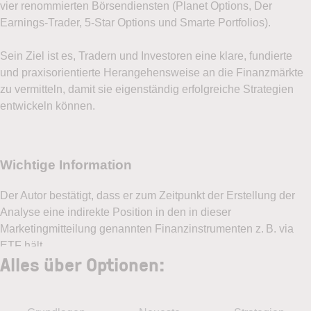
vier renommierten Börsendiensten (Planet Options, Der
Earnings-Trader, 5-Star Options und Smarte Portfolios).
Ich möchte den Newsletter
LYNX Börsenblick
per E-
Mail erhalten: Börsentäglich aktuelle Wertpapier- und
Sein Ziel ist es, Tradern und Investoren eine klare, fundierte
Marktanalysen von unseren Börsenexperten. Die
und praxisorientierte Herangehensweise an die Finanzmärkte
optimale Unterstützung für Ihren Trading-Erfolg.
zu vermitteln, damit sie eigenständig erfolgreiche Strategien
entwickeln können.
Ja
Nein
Handelsideen gesucht?
Ich möchte den Newsletter
LYNX Optionsreport
und
damit die neuesten Tradeideen für Optionen per E-Mail
erhalten.
Alles über Optionen:
Ja
Nein