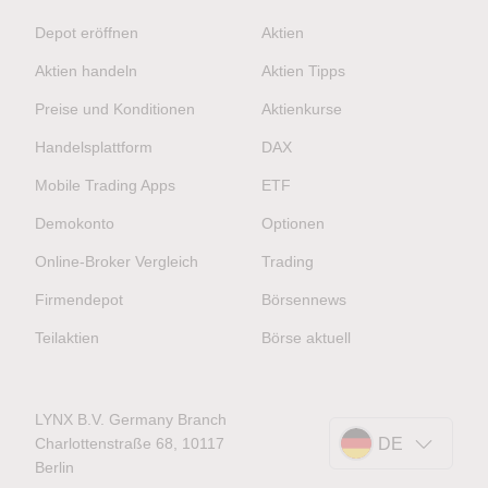
Gratis Demokonto anfordern
Depot eröffnen
Aktien
Aktien handeln
Aktien Tipps
Preise und Konditionen
Aktienkurse
Handelsplattform
DAX
Mobile Trading Apps
ETF
Demokonto
Optionen
Online-Broker Vergleich
Trading
Firmendepot
Börsennews
Teilaktien
Börse aktuell
LYNX B.V. Germany Branch
Charlottenstraße 68, 10117
DE
Berlin