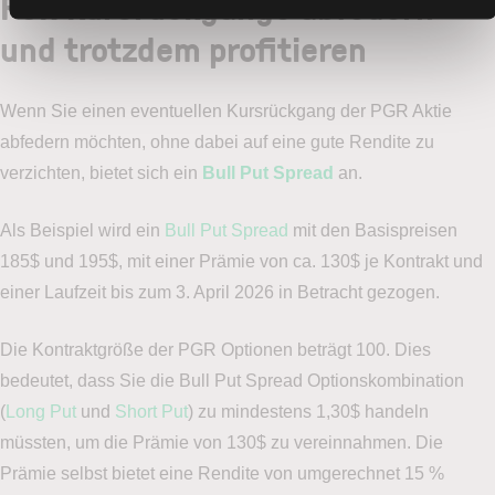
PGR Kursrückgänge abfedern
und trotzdem profitieren
Wenn Sie einen eventuellen Kursrückgang der PGR Aktie
abfedern möchten, ohne dabei auf eine gute Rendite zu
verzichten, bietet sich ein
Bull Put Spread
an.
Als Beispiel wird ein
Bull Put Spread
mit den Basispreisen
185$ und 195$, mit einer Prämie von ca. 130$ je Kontrakt und
einer Laufzeit bis zum 3. April 2026 in Betracht gezogen.
Die Kontraktgröße der PGR Optionen beträgt 100. Dies
bedeutet, dass Sie die Bull Put Spread Optionskombination
(
Long Put
und
Short Put
) zu mindestens 1,30$ handeln
müssten, um die Prämie von 130$ zu vereinnahmen. Die
Prämie selbst bietet eine Rendite von umgerechnet 15 %