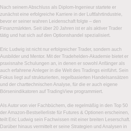
Nach seinem Abschluss als Diplom-Ingenieur startete er
Vorname
zunächst eine erfolgreiche Karriere in der Luftfahrtindustrie,
bevor er seiner wahren Leidenschaft folgte – den
Finanzmärkten. Seit über 20 Jahren ist er als aktiver Trader
tätig und hat sich auf den Optionshandel spezialisiert.
Nachname
Eric Ludwig ist nicht nur erfolgreicher Trader, sondern auch
Ausbilder und Mentor. Mit der Tradehelden-Akademie bietet er
praxisnahe Schulungen an, in denen er sowohl Anfänger als
Telefon
auch erfahrene Anleger in die Welt des Tradings einführt. Sein
Fokus liegt auf strukturierten, regelbasierten Handelsansätzen
und der charttechnischen Analyse, für die er auch eigene
Börsenindikatoren auf TradingView programmiert.
E-Mail-Adresse
(erforderlich)
Als Autor von vier Fachbüchern, die regelmäßig in den Top 50
der Amazon-Bestsellerliste für Futures & Optionen erscheinen,
teilt Eric Ludwig sein Fachwissen mit einer breiten Leserschaft.
Darüber hinaus vermittelt er seine Strategien und Analysen in
Handelsideen gesucht?