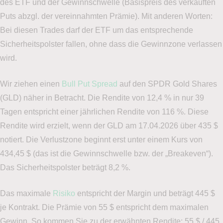
des ETF und der Gewinnschwelle (Basispreis des verkauften
Puts abzgl. der vereinnahmten Prämie). Mit anderen Worten:
Bei diesen Trades darf der ETF um das entsprechende
Sicherheitspolster fallen, ohne dass die Gewinnzone verlassen
wird.
Wir ziehen einen
Bull Put Spread
auf den SPDR Gold Shares
(GLD) näher in Betracht. Die Rendite von 12,4 % in nur 39
Tagen entspricht einer jährlichen Rendite von 116 %. Diese
Rendite wird erzielt, wenn der GLD am 17.04.2026 über 435 $
notiert. Die Verlustzone beginnt erst unter einem Kurs von
434,45 $ (das ist die Gewinnschwelle bzw. der „Breakeven“).
Das Sicherheitspolster beträgt 8,2 %.
Das maximale
Risiko
entspricht der Margin und beträgt 445 $
je Kontrakt. Die Prämie von 55 $ entspricht dem maximalen
Gewinn. So kommen Sie zu der erwähnten Rendite: 55 $ / 445