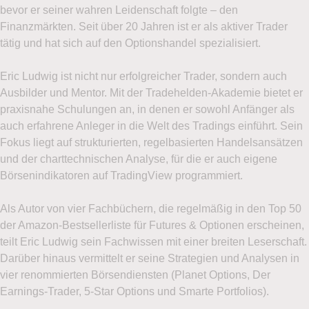
bevor er seiner wahren Leidenschaft folgte – den
Datenschutzerklärung
Finanzmärkten. Seit über 20 Jahren ist er als aktiver Trader
tätig und hat sich auf den Optionshandel spezialisiert.
Ich stimme zu, das Demokonto bzw. den mehrmals
pro Woche erscheinenden Newsletter
Eric Ludwig ist nicht nur erfolgreicher Trader, sondern auch
Optionsreport von LYNX zu erhalten. Mit der
Ausbilder und Mentor. Mit der Tradehelden-Akademie bietet er
Eröffnung des Demokontos stimme ich zu, dass
praxisnahe Schulungen an, in denen er sowohl Anfänger als
LYNX mir regelmäßige Werbe-E-Mails mit
auch erfahrene Anleger in die Welt des Tradings einführt. Sein
Angeboten, Neuigkeiten und weiteren
Fokus liegt auf strukturierten, regelbasierten Handelsansätzen
Marketingnachrichten zusenden darf. Ich kann
und der charttechnischen Analyse, für die er auch eigene
mich jederzeit über den Abmeldelink im Newsletter
Börsenindikatoren auf TradingView programmiert.
oder per E-Mail an
service@lynxbroker.de
widerrufen, ohne dass hierfür andere als die
Als Autor von vier Fachbüchern, die regelmäßig in den Top 50
Übermittlungskosten nach den Basistarifen
der Amazon-Bestsellerliste für Futures & Optionen erscheinen,
entstehen. Ich stimme ebenfalls der telefonischen
teilt Eric Ludwig sein Fachwissen mit einer breiten Leserschaft.
Kontaktaufnahme durch LYNX zu. Meine
Darüber hinaus vermittelt er seine Strategien und Analysen in
Einwilligung hierzu kann ich jederzeit per E-Mail
vier renommierten Börsendiensten (Planet Options, Der
an
service@lynxbroker.de
widerrufen. Weitere
Earnings-Trader, 5-Star Options und Smarte Portfolios).
Informationen zum Datenschutz finden Sie in der