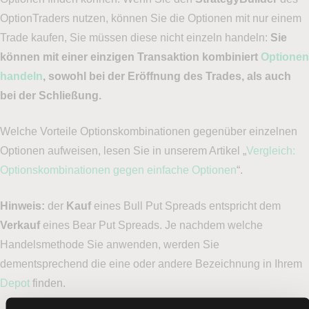
OptionTraders nutzen, können Sie die Optionen mit nur einem
Trade kaufen, Sie müssen diese nicht einzeln handeln:
Sie
können mit einer einzigen Transaktion kombiniert
Optionen
handeln
, sowohl bei der Eröffnung des Trades, als auch
bei der Schließung
.
Welche Vorteile Optionskombinationen gegenüber einzelnen
Optionen aufweisen, lesen Sie in unserem Artikel „
Vergleich:
Optionskombinationen gegen einfache Optionen
“.
Hinweis:
der
Kauf
eines Bull Put Spreads entspricht dem
Verkauf
eines Bear Put Spreads. Je nachdem welche
Handelsmethode Sie anwenden, werden Sie
dementsprechend die eine oder andere Bezeichnung in Ihrem
Depot
finden.