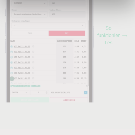
Traden von Optionen ohne Risiko – ganz einfach und
unverbindlich, auch wenn Sie noch kein Kunde von LYNX
sind.
So
Ich bin bereits LYNX Kunde
funktionier
t es
Als Kunde von LYNX können Sie sich in Ihrer
Kontoverwaltung ganz einfach ein Demokonto selber
erstellen.
Eine Anleitung hierfür finden Sie hier:
Anleitung Demokonto erstellen
Wie möchten Sie angesprochen werden?
(erforderlich)
Herr
Frau