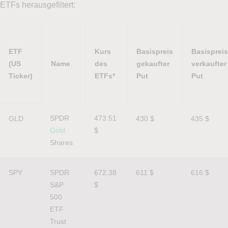
ETFs herausgefiltert:
ETF
Kurs
Basispreis
Basispreis
(US
Name
des
gekaufter
verkaufter
Ticker)
ETFs*
Put
Put
ETF
Name
Kurs
Basispreis
Basispreis
SPDR 
473.51 
GLD
430 $
435 $
(US
des
gekaufter
verkaufter
Gold
$
Ticker)
ETFs*
Put
Put
Shares
SPY
SPDR 
672.38 
611 $
616 $
S&P 
$
500 
ETF 
Trust