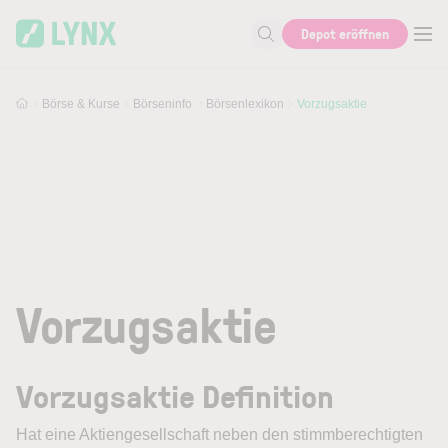
Skip to main content
Depot eröffnen
Suche nach Aktie, Autor...
Börse & Kurse
Börseninfo
Börsenlexikon
Vorzugsaktie
Vorzugsaktie
Vorzugsaktie Definition
Hat eine Aktiengesellschaft neben den stimmberechtigten