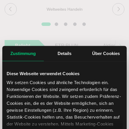
Weltweites Handeln
Beliebt
ETR:PLUN
Aktien im F
Zustimmung
Details
Über Cookies
Diese Webseite verwendet Cookies
Wir setzen Cookies und ähnliche Technologien ein.
Immer up to date – mit unseren
Notwendige Cookies sind zwingend erforderlich für das
Newslettern
Funktionieren der Website. Wir setzen zudem Präferenz-
Cookies ein, die es der Website ermöglichen, sich an
gewisse Einstellungen (z.B. Ihre Region) zu erinnern.
Ihre E-Mail-Adresse
(erforderlich)
Statistik-Cookies helfen uns, das Besucherverhalten auf
der Website zu verstehen. Mittels Marketing-Cookies