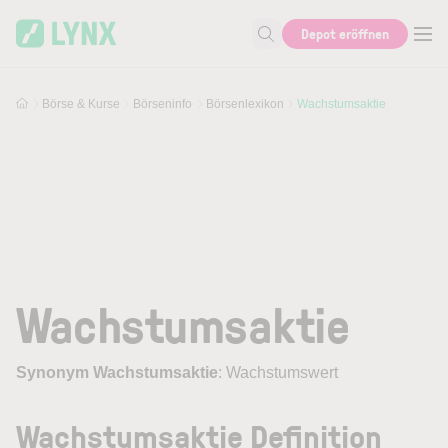
Skip to main content
Depot eröffnen
Suche nach Aktie, Autor...
Börse & Kurse
Börseninfo
Börsenlexikon
Wachstumsaktie
Wachstumsaktie
Synonym Wachstumsaktie
: Wachstumswert
Wachstumsaktie Definition