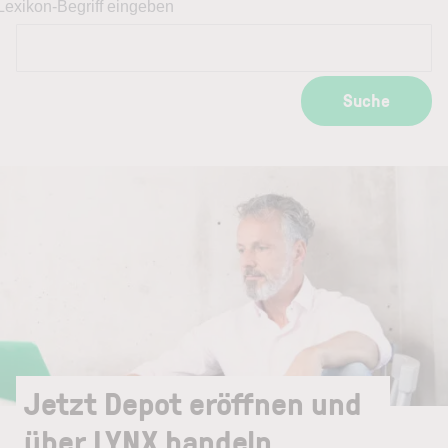
Lexikon-Begriff eingeben
Suche
Jetzt Depot eröffnen und
über LYNX handeln