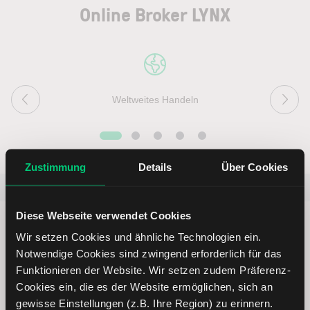
Online Broker LYNX
Weltweites Handeln
Zustimmung
Details
Über Cookies
Beliebt
ETR:PLUN
Aktien im F
Diese Webseite verwendet Cookies
Wir setzen Cookies und ähnliche Technologien ein.
Notwendige Cookies sind zwingend erforderlich für das
Funktionieren der Website. Wir setzen zudem Präferenz-
Immer up to date – mit unseren
Cookies ein, die es der Website ermöglichen, sich an
Newslettern
gewisse Einstellungen (z.B. Ihre Region) zu erinnern.