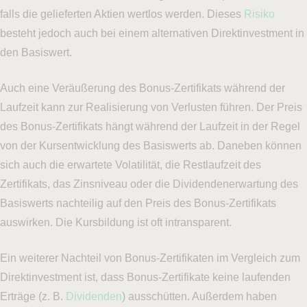
falls die gelieferten Aktien wertlos werden. Dieses
Risiko
besteht jedoch auch bei einem alternativen Direktinvestment in
den Basiswert.
Auch eine Veräußerung des Bonus-Zertifikats während der
Laufzeit kann zur Realisierung von Verlusten führen. Der Preis
des Bonus-Zertifikats hängt während der Laufzeit in der Regel
von der Kursentwicklung des Basiswerts ab. Daneben können
sich auch die erwartete Volatilität, die Restlaufzeit des
Zertifikats, das Zinsniveau oder die Dividendenerwartung des
Basiswerts nachteilig auf den Preis des Bonus-Zertifikats
auswirken. Die Kursbildung ist oft intransparent.
Ein weiterer Nachteil von Bonus-Zertifikaten im Vergleich zum
Direktinvestment ist, dass Bonus-Zertifikate keine laufenden
Erträge (z. B.
Dividenden
) ausschütten. Außerdem haben