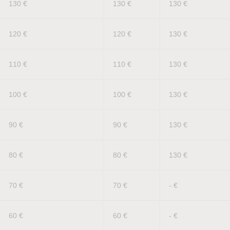
130 €
130 €
130 €
120 €
120 €
130 €
110 €
110 €
130 €
100 €
100 €
130 €
90 €
90 €
130 €
80 €
80 €
130 €
70 €
70 €
- €
60 €
60 €
- €