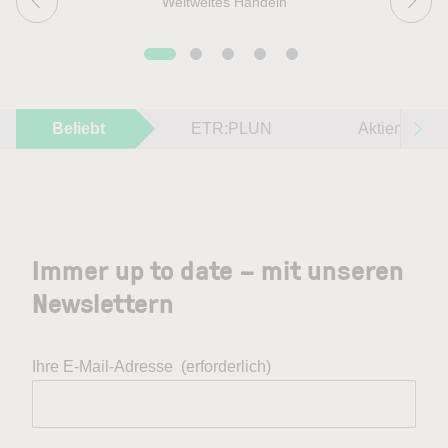
Weltweites Handeln
Beliebt
ETR:PLUN
Aktien im F
Immer up to date – mit unseren
Newslettern
Ihre E-Mail-Adresse
(erforderlich)