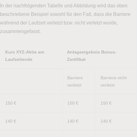
In der nachfolgenden Tabelle und Abbildung wird das oben
beschriebene Beispiel sowohl für den Fall, dass die Barriere
während der Laufzeit verletzt bzw. nicht verletzt wurde,
zusammengefasst.
Kurs XYZ-Aktie am
Anlageergebnis Bonus-
Laufzeitende
Zertifikat
Barriere
Barriere nicht
verletzt
verletzt
150 €
150 €
150 €
140 €
140 €
140 €