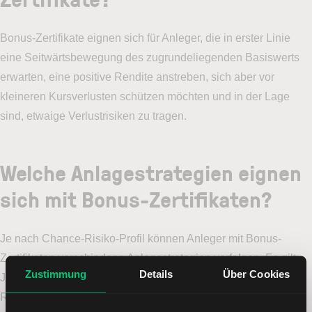
Bonus-Zertifikate eignen sich für Anleger, die in erster Linie
eine Seitwärtsbewegung des zugrundeliegenden Basiswerts
erwarten, eine positive Rendite anstreben, sich aber vor
kleineren Kursverlusten schützen möchten und in der Lage
sind, etwaige Verlustrisiken zu tragen.
Welche Anlagestrategien eignen
sich mit Bonus-Zertifikaten?
Je nach Chance-Risiko-Profil können Anleger mit Bonus-
Zertifikaten verschiedene Anlagestrategien verfolgen. Es gilt:
Zustimmung
Details
Über Cookies
Je höher der Abstand zur Barriere, desto niedriger fällt in der
Regel die Rendite aus. Wenn Anleger dagegen eine höhere