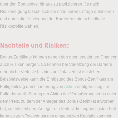
über den Bonuslevel hinaus zu partizipieren. Je nach
Risikoneigung lassen sich die erzielbaren Erträge optimieren
und durch die Festlegung der Barrieren unterschiedliche
Risikoprofile wählen.
Nachteile und Risiken:
Bonus-Zertifikate können neben den oben erwähnten Chancen
auch Risiken bergen. So können bei Verletzung der Barriere
erhebliche Verluste bis hin zum Totalverlust entstehen.
Beispielsweise kann die Einlösung des Bonus-Zertifikats am
Fälligkeitstag durch Lieferung von
Aktien
erfolgen. Liegt im
Falle der Veräußerung der Aktien der Veräußerungserlös unter
dem Preis, zu dem der Anleger das Bonus-Zertifikat erworben
hat, so entsteht dem Anleger ein Verlust. Im ungünstigsten Fall
kann es zum Totalverlust des eingesetzten Kapitals kommen,