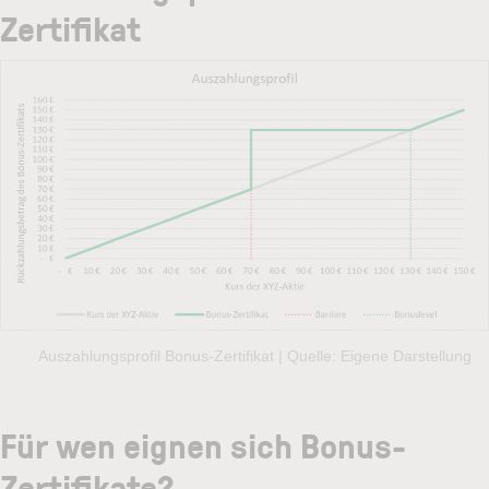
Zertifikat
Auszahlungsprofil Bonus-Zertifikat | Quelle: Eigene Darstellung
Für wen eignen sich Bonus-
Zertifikate?