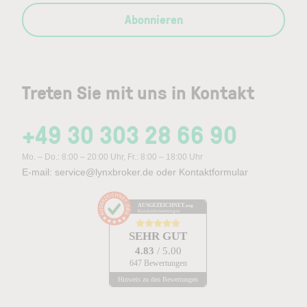
Abonnieren
Treten Sie mit uns in Kontakt
+49 30 303 28 66 90
Mo. – Do.: 8:00 – 20:00 Uhr, Fr.: 8:00 – 18:00 Uhr
E-mail:
service@lynxbroker.de
oder
Kontaktformular
AUSGEZEICHNET
.org
Kundenbewertungen
SEHR GUT
4.83
/ 5.00
647 Bewertungen
Hinweis zu den Bewertungen