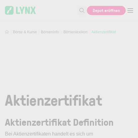
Skip to main content
Depot eröffnen
Suche nach Aktie, Autor...
Börse & Kurse
Börseninfo
Börsenlexikon
Aktienzertifikat
Aktienzertifikat
Aktienzertifikat Definition
Bei
Aktienzertifikaten
handelt es sich um