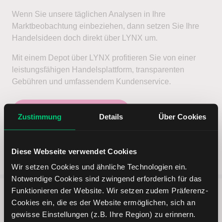
Wenn Sie unsere täglichen Analysen in Ihre
Marktbeobachtung einbeziehen, dann setzen Sie Ihre
Handelsideen doch direkt über LYNX um.
Mit einem Depot über LYNX profitieren Sie von einer
leistungsfähigen Handelsplattform, transparenten
Gebühren und umfassendem Kundenservice.
Jetzt Depot eröffnen
Zustimmung
Details
Über Cookies
Diese Webseite verwendet Cookies
Wir setzen Cookies und ähnliche Technologien ein.
Notwendige Cookies sind zwingend erforderlich für das
Funktionieren der Website. Wir setzen zudem Präferenz-
Cookies ein, die es der Website ermöglichen, sich an
5 entscheidende Vorteile vom
gewisse Einstellungen (z.B. Ihre Region) zu erinnern.