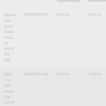
Ausschüttung
Ausschütt
Blue
ISIN
Performance 1
Performan
DE0006289382
iShares 
29,06 %
84,87 %
Chip
Jahr
Jahre
Dow 
ETF
inkl.
inkl.
Jones 
Ausschüttung
Ausschütt
Global 
Titans 
50 
UCITS 
ETF 
(DE)
Deka 
DE000ETFL094
24,80 %
72,06 %
MSCI
USA 
Large 
Cap 
UCITS 