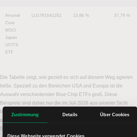
Amundi 
LU1781541252
13,86 %
37,79 %
Core 
MSCI 
Japan 
UCITS 
ETF
Die Tabelle zeigt, wie gezielt es sich auf diesem Weg agieren
ließe. Speziell zu den Bereichen USA und Europa ist die
Auswahl verschiedenster Blue Chip ETFs groß. Diese
Beispiele sind daher nur die im Juli 2026 aus unserer Sicht
besonders interessanten Möglichkeiten. Sehen Sie sich um
Zustimmung
Details
Über Cookies
und wählen Sie unter der gesamten Palette an ETFs aus, wenn
Sie ein mögliches Investment erwägen.
Diese Webseite verwendet Cookies