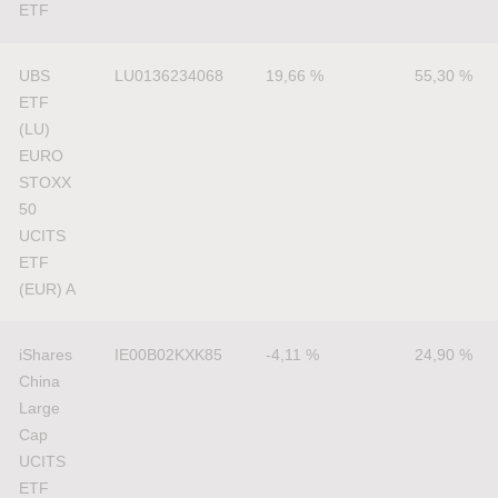
ETF
UBS 
LU0136234068
19,66 %
55,30 %
ETF 
(LU) 
EURO 
STOXX 
50 
UCITS 
ETF 
(EUR) A
iShares 
IE00B02KXK85
-4,11 %
24,90 %
China 
Large 
Cap 
UCITS 
ETF