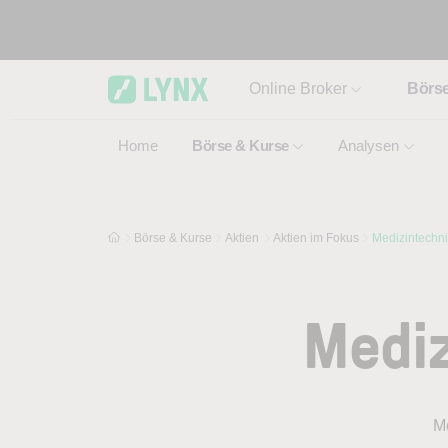
Skip to main content
Online Broker
Börs
Home
Börse & Kurse
Analysen
Börse & Kurse
Aktien
Aktien im Fokus
Medizintechni
Mediz
Me