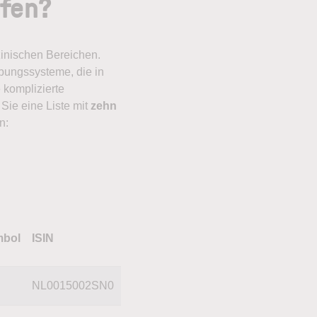
ufen?
inischen Bereichen.
bungssysteme, die in
 komplizierte
Sie eine Liste mit
zehn
n:
bol
ISIN
NL0015002SN0