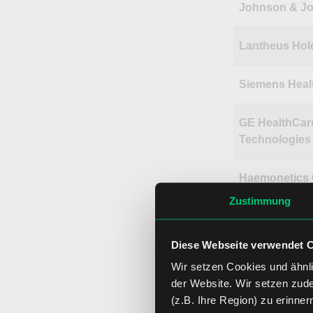
Johnson & Jo
Lantheus Hold
Siemens Heal
GE HealthCar
Technologies 
Haemonetics 
Zustimmung
Fresenius SE
Diese Webseite verwendet 
Intuitive Surgi
Wir setzen Cookies und ähnli
der Website. Wir setzen zud
Draegerwerk 
(z.B. Ihre Region) zu erinner
KGaA