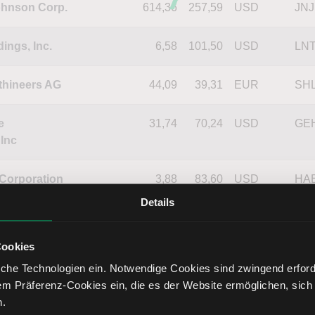
hnson Corp.
614,36
257,59
USD
JNJ
ings, Inc.
6,58
101,50
USD
LN
thineers AG
44,09
39,31
EUR
SH
e
31,74
70,24
USD
GE
Inc
Corporation
3,88
83,60
USD
HA
Details
 & Co. KGaA
20,32
46,59
EUR
FR
Cookies
cal Inc.
130,10
375,20
USD
ISR
che Technologien ein. Notwendige Cookies sind zwingend erforde
em Präferenz-Cookies ein, die es der Website ermöglichen, sich
AG & Co.
0,97
112,60
EUR
DR
n.