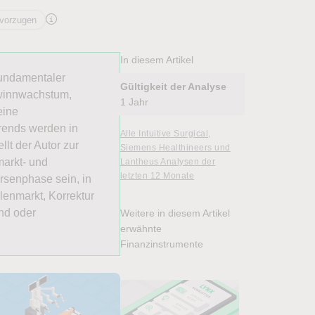
vorzugen
In diesem Artikel
fundamentaler
Gültigkeit der Analyse
ewinnwachstum,
1 Jahr
eine
rends werden in
Alle Intuitive Surgical,
lt der Autor zur
Siemens Healthineers und
markt- und
Lantheus Analysen der
letzten 12 Monate
rsenphase sein, in
lenmarkt, Korrektur
end oder
Weitere in diesem Artikel
erwähnte
Finanzinstrumente