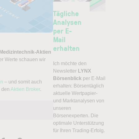
Tägliche
Analysen
per E-
Mail
erhalten
Medizintechnik-Aktien
der Werte schauen wir
Ich möchte den
Newsletter
LYNX
Börsenblick
per E-Mail
en
– und somit auch
erhalten: Börsentäglich
, den
Aktien Broker
.
aktuelle Wertpapier-
und Marktanalysen von
unseren
Börsenexperten. Die
optimale Unterstützung
für Ihren Trading-Erfolg.