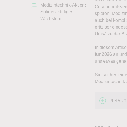
Medizintechnik-Aktien:
Gesundheitsvers
Solides, stetiges
spielen. Medizi
Wachstum
auch bei kompli
präziser einges
Umsätze der Bra
In diesem Artike
für 2026
an und 
uns etwas gena
Sie suchen eine
Medizintechnik-
INHAL