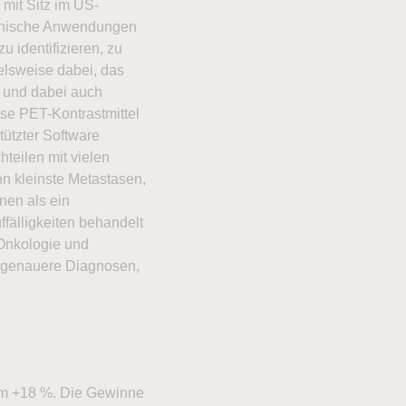
it Sitz im US-
zinische Anwendungen
 identifizieren, zu
elsweise dabei, das
 und dabei auch
ise PET-Kontrastmittel
tützter Software
teilen mit vielen
n kleinste Metastasen,
nen als ein
fälligkeiten behandelt
Onkologie und
n genauere Diagnosen,
 um +18 %. Die Gewinne