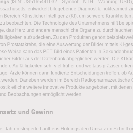
ings
(ISIN: US5165441032 – Symbol: LNTH – Währung: USD), m
ssachusetts, entwickelt bildgebende Diagnostik, nuklearmedi
Bereich Künstlicher Intelligenz (KI), um schwere Krankheiten zu
u beobachten. Die Technologie des Unternehmens hilft beispi
ge, das Herz und andere menschliche Organe zu durchleuchten
uffälligkeiten aufzudecken. Zu den Produkten gehört beispielswe
n Prostatakrebs, die eine Auswertung der Bilder mittels KI-ges
iese Weise kann das PET-Bild eines Patienten in Sekundenbruch
cher Bilder aus der Datenbank abgeglichen werden. Die KI kan
dere Auffälligkeiten sehr viel früher und weitaus präziser erken
ge. Ärzte können dann fundierte Entscheidungen treffen, ob Auf
t werden. Daneben werden im Bereich Radiopharmazeutische 
ostik etliche weitere innovative Produkte angeboten, mit dene
nd Beobachtungen ermöglicht werden.
Umsatz und Gewinn
drei Jahren steigerte Lantheus Holdings den Umsatz im Schnitt