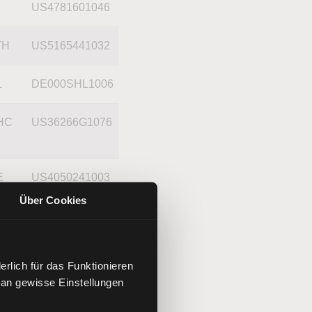
US4781601046
TH
US5165441032
L
DE000SHL1006
HC
US36266G1076
E
US4050241003
Über Cookies
E
DE0005785604
G
US46120E6023
rlich für das Funktionieren
 an gewisse Einstellungen
W3
DE0005550636