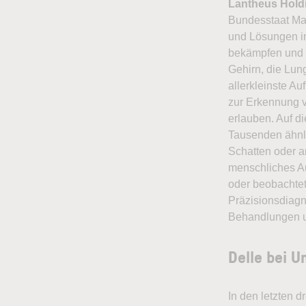
Lantheus Hold
Bundesstaat Ma
und Lösungen im 
bekämpfen und z
Gehirn, die Lun
allerkleinste A
zur Erkennung vo
erlauben. Auf d
Tausenden ähnli
Schatten oder an
menschliches Au
oder beobachte
Präzisionsdiagn
Behandlungen u
Delle bei 
In den letzten 