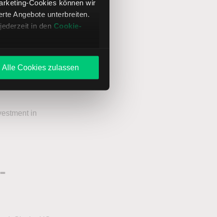
Marketing-Cookies können wir
te Angebote unterbreiten.
MD
IL0011595993
jederzeit in den
Cookie-
Alle Cookies zulassen
nche
vestment in
-