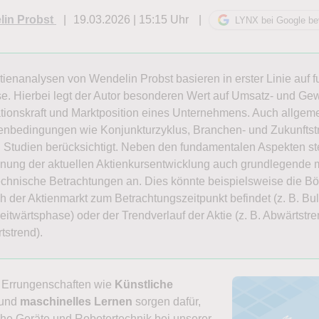
in Probst
19.03.2026 | 15:15 Uhr
LYNX bei Google be
tienanalysen von Wendelin Probst basieren in erster Linie auf 
e. Hierbei legt der Autor besonderen Wert auf Umsatz- und G
tionskraft und Marktposition eines Unternehmens. Auch allgem
bedingungen wie Konjunkturzyklus, Branchen- und Zukunftst
 Studien berücksichtigt. Neben den fundamentalen Aspekten stel
nung der aktuellen Aktienkursentwicklung auch grundlegende 
echnische Betrachtungen an. Dies könnte beispielsweise die Bö
ch der Aktienmarkt zum Betrachtungszeitpunkt befindet (z. B. Bul
eitwärtsphase) oder der Trendverlauf der Aktie (z. B. Abwärtstr
tstrend).
 Errungenschaften wie
Künstliche
und
maschinelles Lernen
sorgen dafür,
he Geräte und Robotertechnik bei unserer