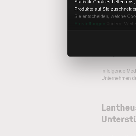
Statistik-Cookies helfen uns
Produkte auf Sie zuschneide
InMode Ltd
Sie entscheiden, welche Cook
Einstellungen
ändern. Weite
Top-Ak
In folgende Med
Unternehmen de
Lantheus
Unterst