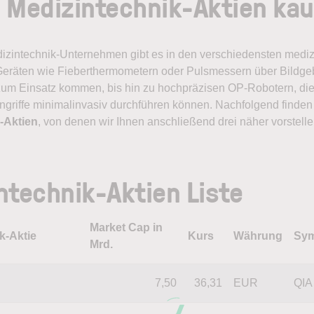
 Medizintechnik-Aktien ka
zintechnik-Unternehmen gibt es in den verschiedensten mediz
eräten wie Fieberthermometern oder Pulsmessern über Bildge
zum Einsatz kommen, bis hin zu hochpräzisen OP-Robotern, die
ngriffe minimalinvasiv durchführen können. Nachfolgend finden 
-Aktien
, von denen wir Ihnen anschließend drei näher vorstelle
ntechnik-Aktien Liste
Market Cap in
k-Aktie
Kurs
Währung
Sym
Mrd.
7,50
36,31
EUR
QIA