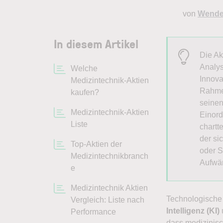
von
Wendel
In diesem Artikel
Die Ak
Analys
Welche
Innova
Medizintechnik-Aktien
Rahmen
kaufen?
seinen
Medizintechnik-Aktien
Einord
Liste
chartt
der si
Top-Aktien der
oder S
Medizintechnikbranch
Aufwär
e
Medizintechnik Aktien
Technologische
Vergleich: Liste nach
Intelligenz (KI)
Performance
dass medizinisc