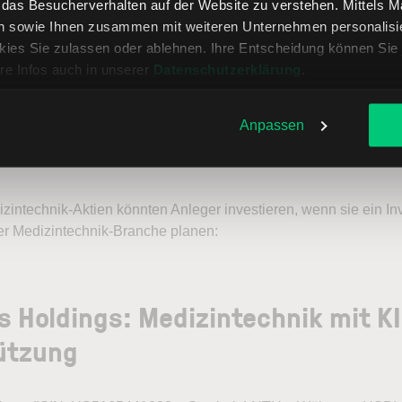
, das Besucherverhalten auf der Website zu verstehen. Mittels 
n sowie Ihnen zusammen mit weiteren Unternehmen personalisier
0,88
15,21
USD
IN
ies Sie zulassen oder ablehnen. Ihre Entscheidung können Sie 
re Infos auch in unserer
Datenschutzerklärung
.
Anpassen
tien der Medizintechnikbra
izintechnik-Aktien könnten Anleger investieren, wenn sie ein In
r Medizintechnik-Branche planen:
 Holdings: Medizintechnik mit KI
ützung