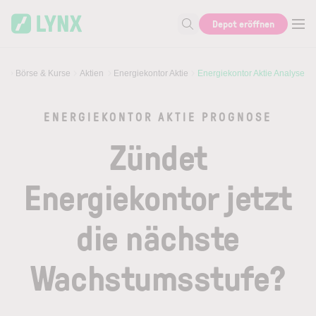
Skip to main content
Skip to search
Depot eröffnen
Suche nach Aktie, Autor...
Börse & Kurse
Aktien
Energiekontor Aktie
Energiekontor Aktie Analyse
ENERGIEKONTOR AKTIE PROGNOSE
Zündet
Energiekontor jetzt
die nächste
Wachstumsstufe?