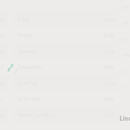
1 W
00
T-Tief
45,69
1 M
09
T-Hoch
46,25
6 M
48
Jahrestief
32,18
YTD
06
Jahreshoch
46,82
1 J
88
52 W Tief
32,18
5 J
61
52 W Hoch
46,82
00
Market Cap (Mrd.)
8,72
Lin