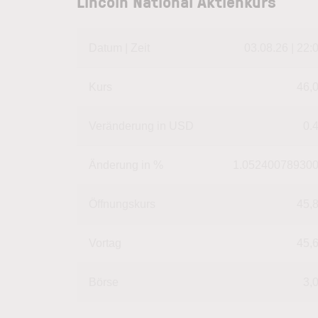
Lincoln National Aktienkurs
Datum | Zeit
03.08.26 | 22:
Kurs
46,
Veränderung in USD
0.
Änderung in %
1.05240078930
Öffnungskurs
45,
Vortag
45,
Börse
3,