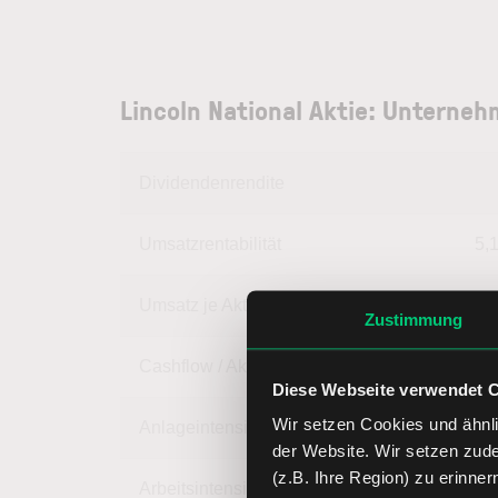
Lincoln National Aktie: Unterne
Dividendenrendite
Umsatzrentabilität
5,
Umsatz je Aktie
79,
Zustimmung
Cashflow / Aktie
2,
Diese Webseite verwendet 
Wir setzen Cookies und ähnli
Anlageintensität
der Website. Wir setzen zud
(z.B. Ihre Region) zu erinner
Arbeitsintensität