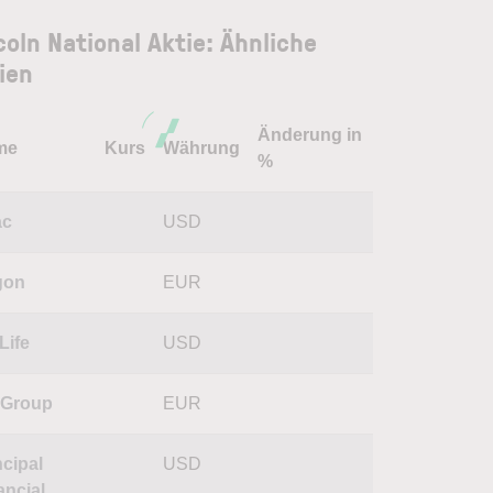
coln National Aktie: Ähnliche
ien
Änderung in
me
Kurs
Währung
%
ac
USD
gon
EUR
Life
USD
 Group
EUR
ncipal
USD
ancial