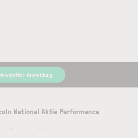
 Newsletter-Anmeldung
coln National Aktie Performance
0.48
1.05 %