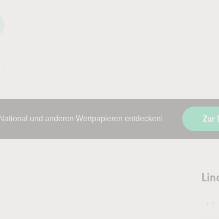
Zur
 National und anderen Wertpapieren entdecken!
Lin
1 T