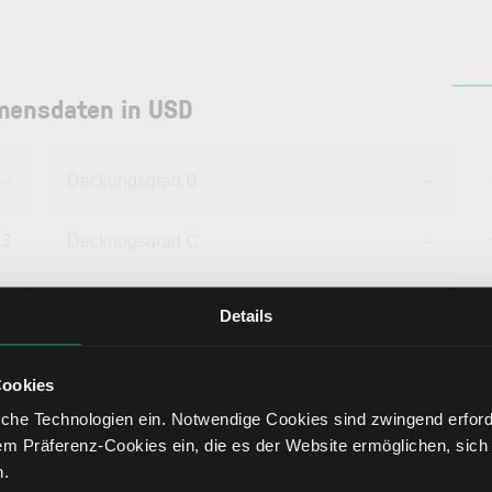
hmensdaten in USD
--
Deckungsgrad B
--
13
Deckungsgrad C
--
78
Return on Investment
0,28
Details
69
Eigenkapitalquote
2,61
Cookies
che Technologien ein. Notwendige Cookies sind zwingend erforde
--
Fremdkapitalquote
97,39
em Präferenz-Cookies ein, die es der Website ermöglichen, sich
n.
--
Liquidität 1. Grades
--