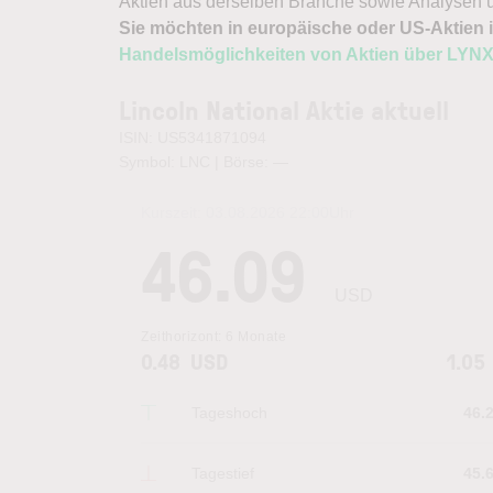
Aktien aus derselben Branche sowie Analysen u
Sie möchten in europäische oder US-Aktien i
Handelsmöglichkeiten von Aktien über LYN
Lincoln National Aktie aktuell
ISIN: US5341871094
Symbol: LNC | Börse:
—
Kurszeit:
03.08.2026 22:00
Uhr
46.09
USD
Zeithorizont:
6 Monate
0.48
USD
1.05
Tageshoch
46.
Tagestief
45.