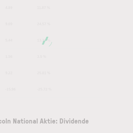
4.89
11.87 %
9.09
24.57 %
5.44
13.38 %
1.56
3.5 %
9.22
25.01 %
-15.96
-25.72 %
coln National Aktie: Dividende