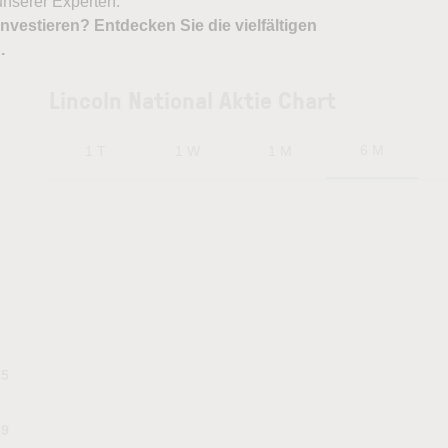
nserer Experten.
nvestieren? Entdecken Sie die vielfältigen
X
.
Lincoln National Aktie Chart
6 M
1 T
1 W
1 M
25
69