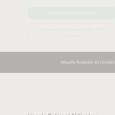
Aktie über LYNX+ kaufen
Warum Lincoln National über LYNX
handeln
Aktuelle Analysen zu Lincoln