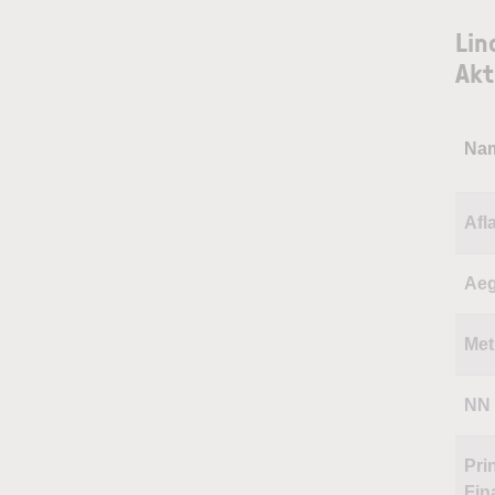
Lin
Akt
Na
Afl
Ae
Met
NN
Pri
Fin