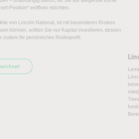
ützen – unabhängig davon, ob Sie auf steigende Kurse
ort-Position* eröffnen möchten.
Aktie von Lincoln National, ist mit besonderen Risiken
ein können, sollten Sie nur Kapital investieren, dessen
e zudem Ihr persönliches Risikoprofil.
Lin
szeichnet
Lern
Linco
bess
inter
Tren
fundi
Bere