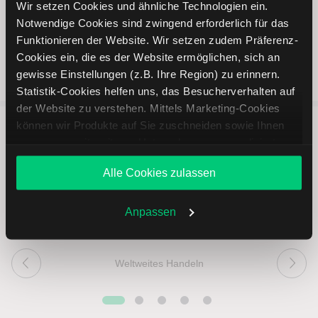
Wir setzen Cookies und ähnliche Technologien ein.
Notwendige Cookies sind zwingend erforderlich für das
Funktionieren der Website. Wir setzen zudem Präferenz-
Cookies ein, die es der Website ermöglichen, sich an
gewisse Einstellungen (z.B. Ihre Region) zu erinnern.
Statistik-Cookies helfen uns, das Besucherverhalten auf
der Website zu verstehen. Mittels Marketing-Cookies
können wir Produkte auf Sie zuschneiden sowie Ihnen
zusammen mit weiteren Unternehmen personalisierte
5 entscheidende Vorteile vom
Angebote unterbreiten. Sie entscheiden, welche Cookies
Online Broker LYNX
Alle Cookies zulassen
Sie zulassen oder ablehnen. Ihre Entscheidung können
Sie jederzeit in den
Cookie-Einstellungen
ändern.
Weitere Infos auch in unserer
Datenschutzerklärung
.
Anpassen
Weltweites Handeln