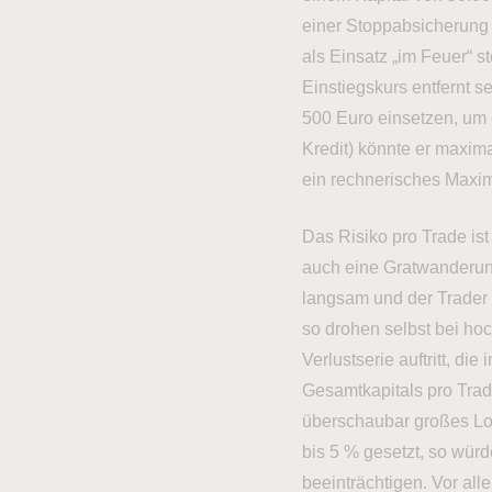
einer Stoppabsicherung 
als Einsatz „im Feuer“ s
Einstiegskurs entfernt s
500 Euro einsetzen, um 
Kredit) könnte er maxima
ein rechnerisches Maxim
Das Risiko pro Trade is
auch eine Gratwanderung:
langsam und der Trader s
so drohen selbst bei hoc
Verlustserie auftritt, d
Gesamtkapitals pro Trad
überschaubar großes Lo
bis 5 % gesetzt, so würd
beeinträchtigen. Vor all