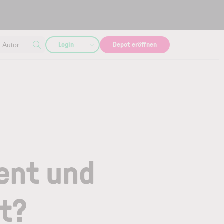
Login
Depot eröffnen
Autor...
ent und
t?