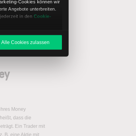
lbanken können
Marketing-Cookies können wir
te Angebote unterbreiten.
jederzeit in den
Cookie-
r individuellen
agement als
Alle Cookies zulassen
ey
 ihres Money
heißt, dass die
trägt. Ein Trader mit
 B. eine Aktie mit