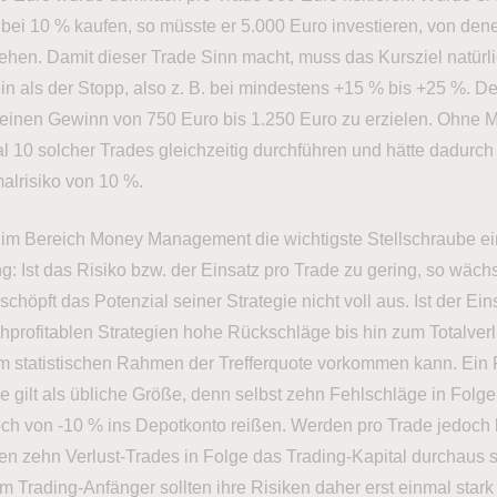
bei 10 % kaufen, so müsste er 5.000 Euro investieren, von den
tehen. Damit dieser Trade Sinn macht, muss das Kursziel natürli
ein als der Stopp, also z. B. bei mindestens +15 % bis +25 %. 
einen Gewinn von 750 Euro bis 1.250 Euro zu erzielen. Ohne M
l 10 solcher Trades gleichzeitig durchführen und hätte dadurch
alrisiko von 10 %.
t im Bereich Money Management die wichtigste Stellschraube ei
 Ist das Risiko bzw. der Einsatz pro Trade zu gering, so wächst
chöpft das Potenzial seiner Strategie nicht voll aus. Ist der Ei
hprofitablen Strategien hohe Rückschläge bis hin zum Totalverlus
ie im statistischen Rahmen der Trefferquote vorkommen kann. Ein
e gilt als übliche Größe, denn selbst zehn Fehlschläge in Folg
ch von -10 % ins Depotkonto reißen. Werden pro Trade jedoch 
en zehn Verlust-Trades in Folge das Trading-Kapital durchaus s
em Trading-Anfänger sollten ihre Risiken daher erst einmal star