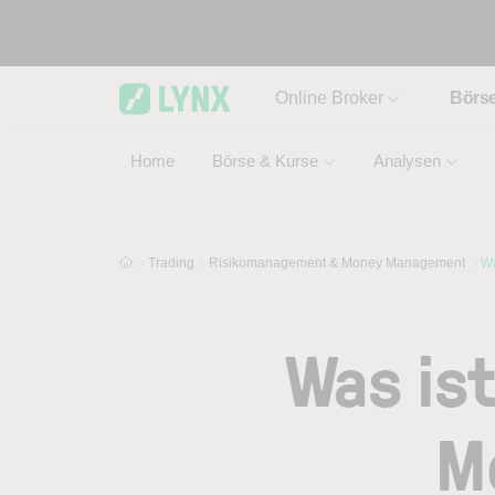
Skip to main content
Online Broker
Börs
Home
Börse & Kurse
Analysen
Trading
Risikomanagement & Money Management
Wa
Was is
M