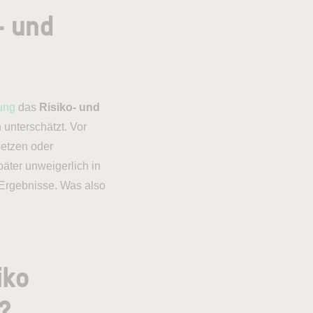
- und
lung
das
Risiko- und
 unterschätzt. Vor
setzen oder
päter unweigerlich in
Ergebnisse. Was also
iko
?