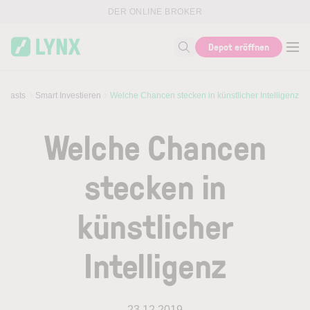
Skip to main content
DER ONLINE BROKER
Depot eröffnen
Suche nach Thema, ISIN...
dcasts
Smart Investieren
Welche Chancen stecken in künstlicher Intelligenz
Welche Chancen
stecken in
künstlicher
Intelligenz
23.12.2019