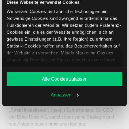
Weiterlesen
Diese Webseite verwendet Cookies
Wir setzen Cookies und ähnliche Technologien ein.
Notwendige Cookies sind zwingend erforderlich für das
Funktionieren der Website. Wir setzen zudem Präferenz-
Cookies ein, die es der Website ermöglichen, sich an
gewisse Einstellungen (z.B. Ihre Region) zu erinnern.
Statistik-Cookies helfen uns, das Besucherverhalten auf
der Website zu verstehen. Mittels Marketing-Cookies
können wir Produkte auf Sie zuschneiden sowie Ihnen
zusammen mit weiteren Unternehmen personalisierte
Angebote unterbreiten. Sie entscheiden, welche Cookies
Alle Cookies zulassen
Sie zulassen oder ablehnen. Ihre Entscheidung können
Sie jederzeit in den
Cookie-Einstellungen
ändern.
Ernst Russ AG: Investieren in den globalen Welthandel
Weitere Infos auch in unserer
Datenschutzerklärung
.
Anpassen
13.05.2026
„Smart Investieren“: Joseph Schuchmann, Co CEO
der Ernst Russ AG, spricht über seine Strategie und
wie Anleger davon profitieren könnten.