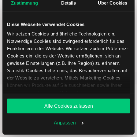
Online Broker LYNX
Zustimmung
Details
Über Cookies
Diese Webseite verwendet Cookies
Wir setzen Cookies und ähnliche Technologien ein.
Weltweites Handeln
Notwendige Cookies sind zwingend erforderlich für das
Funktionieren der Website. Wir setzen zudem Präferenz-
Cookies ein, die es der Website ermöglichen, sich an
gewisse Einstellungen (z.B. Ihre Region) zu erinnern.
Statistik-Cookies helfen uns, das Besucherverhalten auf
der Website zu verstehen. Mittels Marketing-Cookies
Beliebt
ETR:PLUN
Aktien im F
können wir Produkte auf Sie zuschneiden sowie Ihnen
zusammen mit weiteren Unternehmen personalisierte
Angebote unterbreiten. Sie entscheiden, welche Cookies
Alle Cookies zulassen
Sie zulassen oder ablehnen. Ihre Entscheidung können
Sie jederzeit in den
Cookie-Einstellungen
ändern.
Immer up to date – mit unseren
Weitere Infos auch in unserer
Datenschutzerklärung
.
Anpassen
Newslettern