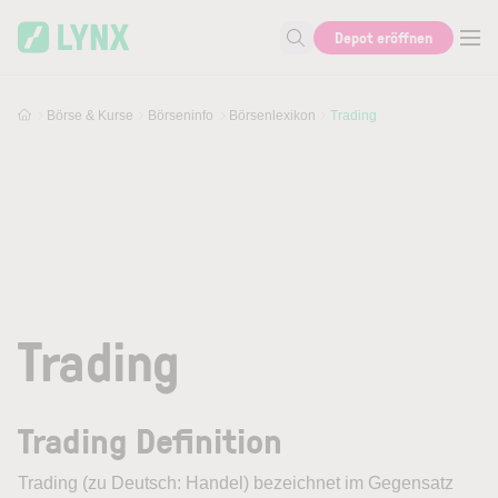
Skip to main content
Depot eröffnen
Suche nach Aktie, Autor...
Börse & Kurse
Börseninfo
Börsenlexikon
Trading
Trading
Trading Definition
Trading
(zu Deutsch: Handel) bezeichnet im Gegensatz