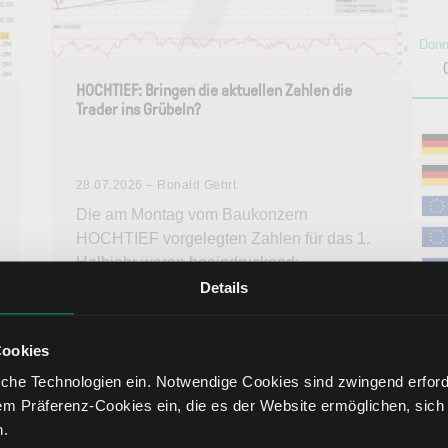
Donn
HOCHTIEF: Bringen die aktuellen Zahlen die
Trader ins Grübeln?
28.07.2026 – Ronald Gehrt
Die am Montag vom Baukonzern
HOCHTIEF vorgelegten Zahlen für das 1.
Halbjahr waren beeindruckend;
Wachstumsraten wie diese sieht man in
Details
dieser Branche nicht oft. Trotzdem gab die
Aktie nach, das potenzielle Topp steht weiter
Cookies
im Raum. Was könnte dahinterstecken?
che Technologien ein. Notwendige Cookies sind zwingend erforde
Weiterlesen
Akt
em Präferenz-Cookies ein, die es der Website ermöglichen, sich
Bes
n.