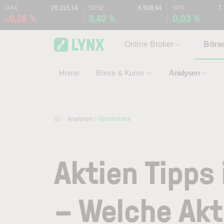
Skip to main content
Skip to search
DAX
26.115,14
SX5E
6.508,94
SPX
7
-0,26 %
0,40 %
0,03 %
Online Broker
Börs
Home
Börse & Kurse
Analysen
Analysen
Börsenblick
Aktien Tipps
– Welche Akt