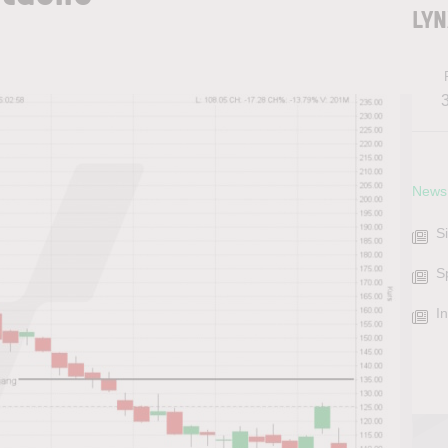
LYN
News
S
S
I