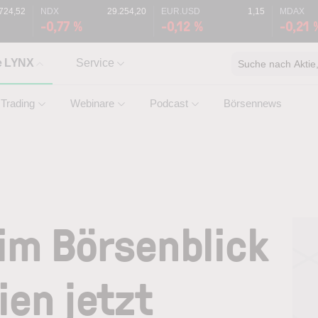
.724,52
NDX
29.254,20
EUR.USD
1,15
MDAX
-0,77 %
-0,12 %
-0,21 
e LYNX
Service
Suche nach Aktie, 
Trading
Webinare
Podcast
Börsennews
 im Börsenblick
ien jetzt