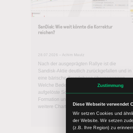
SanDisk: Wie weit könnte die Korrektur
reichen?
28.07.2026 – Achim Mautz
Nach der ausgeprägten Rallye ist die
Sandisk-Aktie deutlich zurückgefallen und in
eine bärische Trendphase übergegangen.
Welche Bedeutung haben die nach unten
Zustimmung
aufgelöste Schulter-Kopf-Schulter-
Formation und die 200-Tage-Linie für das
Diese Webseite verwendet 
weitere Chartbild?
Wir setzen Cookies und ähnli
Weiterlesen
der Website. Wir setzen zud
(z.B. Ihre Region) zu erinner