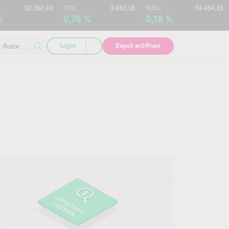
32.362,43
TDX
3.983,18
INDU
54.464,16
%
0,76 %
0,18 %
Login
Depot eröffnen
Autor...