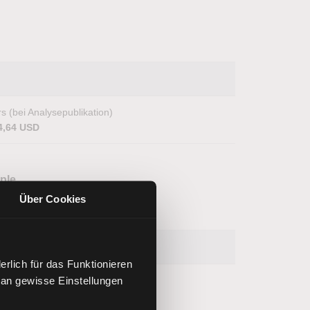
s (bei Analysepublikation)
4,64 USD
pple
Über Cookies
rlich für das Funktionieren
 an gewisse Einstellungen
s (bei Analysepublikation)
1,94 USD