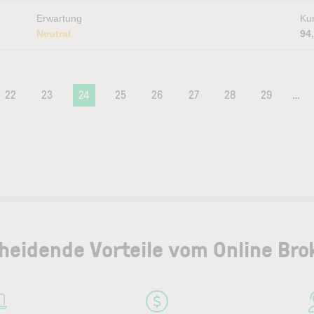
Erwartung
Kur
Neutral
94
22
23
24
25
26
27
28
29
…
heidende Vorteile vom Online Bro