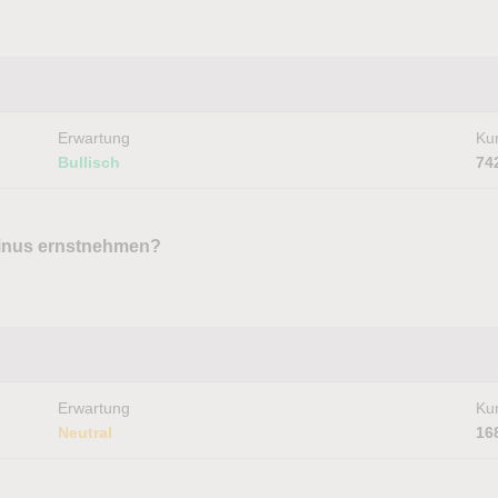
Erwartung
Kur
Bullisch
74
Minus ernstnehmen?
Erwartung
Kur
Neutral
16