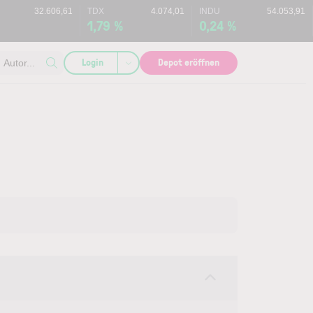
32.606,61
TDX
4.074,01
INDU
54.053,91
1,79 %
0,24 %
Login
Depot eröffnen
Autor...