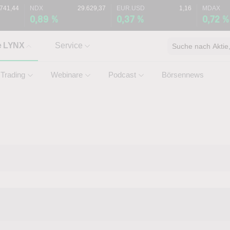
.741,44
NDX
29.629,37
EUR.USD
1,16
MDAX
0,89 %
0,37 %
0,72 %
e LYNX
Service
Suche nach Aktie, 
Trading
Webinare
Podcast
Börsennews