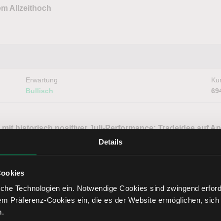
em Allzeithoch
Erwartung
Kur
Bullisch
69
mit historisch positiver Juli-Performance: Tradeidee auf A
s
Details
Cookies
che Technologien ein. Notwendige Cookies sind zwingend erforde
em Präferenz-Cookies ein, die es der Website ermöglichen, sich
Erwartung
Kur
Neutral
28
n.