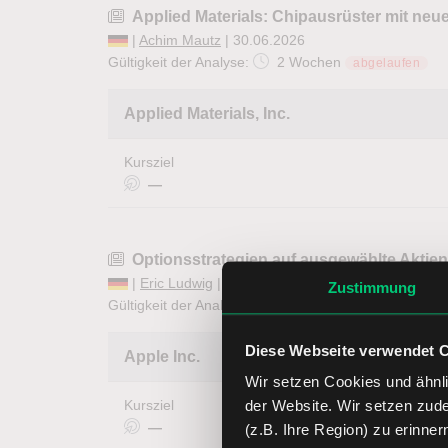
Applied Materials: Chipausrüster mit neu
|
Achim Mautz
| 30.06.2026
Gültigkeit der Analyse:
2 Wochen
abgelaufen
Applied Materials, Inc.
Kursziel
—
Optionsstrategien auf ausgewählte Aktien 
|
Eric Ludwig
| 30.06.2026 |
Optionen in der Praxi
Zustimmung
Gültigkeit der Analyse:
1 Woche
abgelaufen
Diese Webseite verwendet 
Apple Inc.
Wir setzen Cookies und ähnli
der Website. Wir setzen zud
Kursziel
—
(z.B. Ihre Region) zu erinner