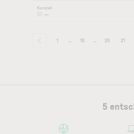
Kursziel
—
1
…
10
…
20
21
5 entsc