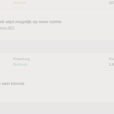
Neutral
12
k wijst mogelijk op meer ruimte
alyse AEX
Erwartung
Kur
Bullisch
1.
 sein könnte