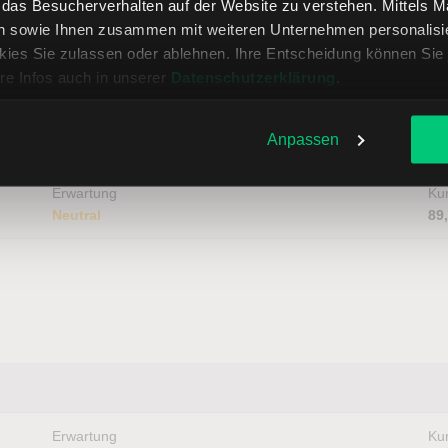
, das Besucherverhalten auf der Website zu verstehen. Mittels 
n sowie Ihnen zusammen mit weiteren Unternehmen personalisier
ies Sie zulassen oder ablehnen. Ihre Entscheidung können Sie 
Erwartung
Kur
re Infos auch in unserer
Datenschutzerklärung
.
Neutral
21
Anpassen
Erwartung
Kur
Neutral
89
Erwartung
Kur