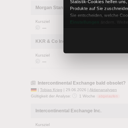
Statistik-Cookies helfen uns
Morgan Stanley
Produkte auf Sie zuschneide
Sie entscheiden, welche Cook
Kursziel
Einstellungen
ändern. Weite
—
KKR & Co Inc
Kursziel
—
Intercontinental Exchange bald obsolet?
|
Tobias Krieg
| 29.06.2026 |
Aktienanalysen
Gültigkeit der Analyse:
1 Woche
abgelaufen
Intercontinental Exchange Inc.
Kursziel