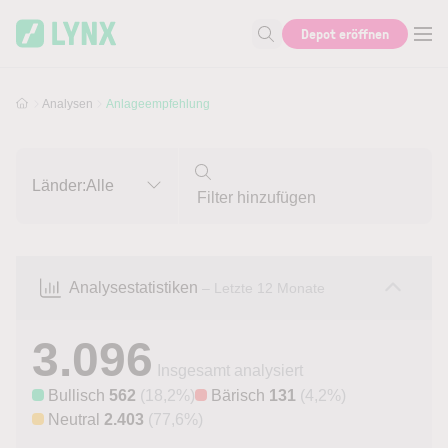
Skip to main content
Skip to search
Depot eröffnen
Suche nach Aktie, Autor...
Analysen
Anlageempfehlung
Länder:
Alle
Analysestatistiken
– Letzte 12 Monate
3.096
Insgesamt analysiert
Bullisch
562
(18,2%)
Bärisch
131
(4,2%)
Neutral
2.403
(77,6%)