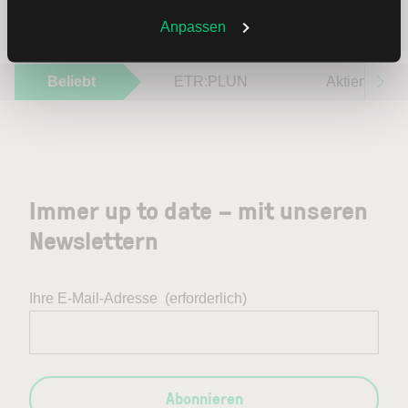
Sie jederzeit in den
Cookie-Einstellungen
ändern.
Weitere Infos auch in unserer
Datenschutzerklärung
.
Anpassen
Beliebt
ETR:PLUN
Aktien im F
Immer up to date – mit unseren
Newslettern
Ihre E-Mail-Adresse
(erforderlich)
Abonnieren