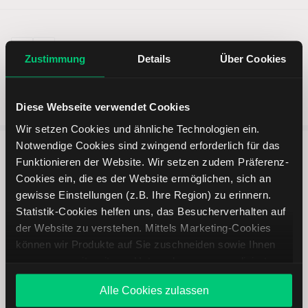
Zustimmung
Details
Über Cookies
Diese Webseite verwendet Cookies
Wir setzen Cookies und ähnliche Technologien ein.
Notwendige Cookies sind zwingend erforderlich für das
Funktionieren der Website. Wir setzen zudem Präferenz-
5 entscheidende Vorteile vom
Cookies ein, die es der Website ermöglichen, sich an
Online Broker LYNX
gewisse Einstellungen (z.B. Ihre Region) zu erinnern.
Statistik-Cookies helfen uns, das Besucherverhalten auf
der Website zu verstehen. Mittels Marketing-Cookies
können wir Produkte auf Sie zuschneiden sowie Ihnen
zusammen mit weiteren Unternehmen personalisierte
Angebote unterbreiten. Sie entscheiden, welche Cookies
Weltweites Handeln
Alle Cookies zulassen
Sie zulassen oder ablehnen. Ihre Entscheidung können