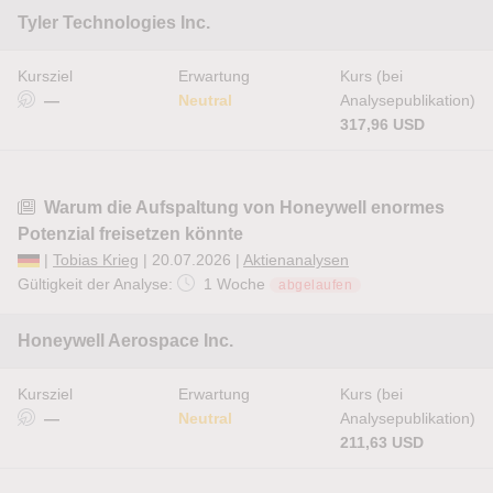
Tyler Technologies Inc.
Kursziel
Erwartung
Kurs (bei
—
Neutral
Analysepublikation)
317,96 USD
Warum die Aufspaltung von Honeywell enormes
Potenzial freisetzen könnte
|
Tobias Krieg
| 20.07.2026 |
Aktienanalysen
Gültigkeit der Analyse:
1 Woche
abgelaufen
Honeywell Aerospace Inc.
Kursziel
Erwartung
Kurs (bei
—
Neutral
Analysepublikation)
211,63 USD