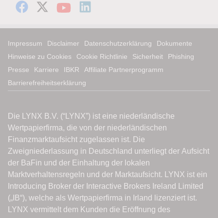
Impressum
Disclaimer
Datenschutzerklärung
Dokumente
Hinweise zu Cookies
Cookie Richtlinie
Sicherheit
Phishing
Presse
Karriere
IBKR
Affiliate Partnerprogramm
Barrierefreiheitserklärung