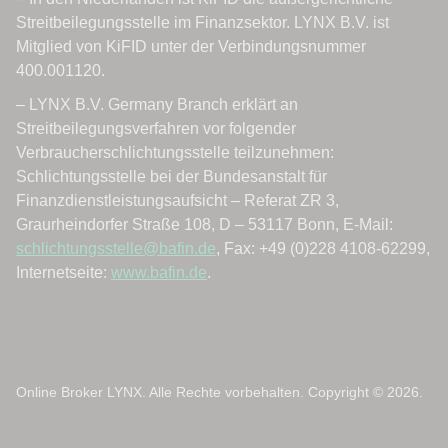
Online Broker LYNX. Alle Rechte vorbehalten. Copyright © 2026.