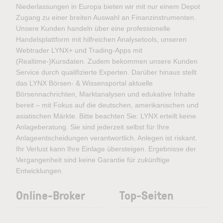
Niederlassungen in Europa bieten wir mit nur einem Depot
Zugang zu einer breiten Auswahl an Finanzinstrumenten.
Unsere Kunden handeln über eine professionelle
Handelsplattform mit hilfreichen Analysetools, unseren
Webtrader LYNX+ und Trading-Apps mit
(Realtime-)Kursdaten. Zudem bekommen unsere Kunden
Service durch qualifizierte Experten. Darüber hinaus stellt
das LYNX Börsen- & Wissensportal aktuelle
Börsennachrichten, Marktanalysen und edukative Inhalte
bereit – mit Fokus auf die deutschen, amerikanischen und
asiatischen Märkte. Bitte beachten Sie: LYNX erteilt keine
Anlageberatung. Sie sind jederzeit selbst für Ihre
Anlageentscheidungen verantwortlich. Anlegen ist riskant.
Ihr Verlust kann Ihre Einlage übersteigen. Ergebnisse der
Vergangenheit sind keine Garantie für zukünftige
Entwicklungen.
Online-Broker
Top-Seiten