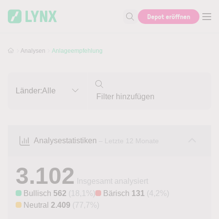
Skip to main content
Skip to search
Depot eröffnen
Suche nach Aktie, Autor...
Analysen
Anlageempfehlung
Länder:
Alle
Analysestatistiken
– Letzte 12 Monate
3.102
Insgesamt analysiert
Bullisch
562
(18,1%)
Bärisch
131
(4,2%)
Neutral
2.409
(77,7%)