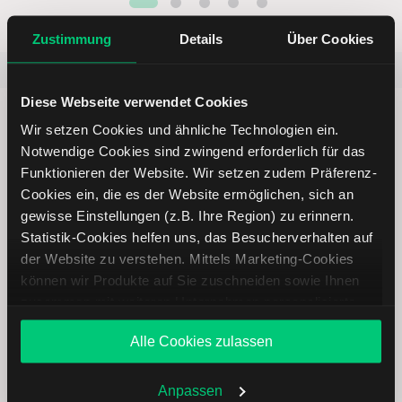
Zustimmung
Details
Über Cookies
Beliebt
ETR:PLUN
Aktien im F
Diese Webseite verwendet Cookies
Wir setzen Cookies und ähnliche Technologien ein.
Notwendige Cookies sind zwingend erforderlich für das
Funktionieren der Website. Wir setzen zudem Präferenz-
Immer up to date – mit unseren
Cookies ein, die es der Website ermöglichen, sich an
gewisse Einstellungen (z.B. Ihre Region) zu erinnern.
Newslettern
Statistik-Cookies helfen uns, das Besucherverhalten auf
der Website zu verstehen. Mittels Marketing-Cookies
können wir Produkte auf Sie zuschneiden sowie Ihnen
Ihre E-Mail-Adresse
(erforderlich)
zusammen mit weiteren Unternehmen personalisierte
Angebote unterbreiten. Sie entscheiden, welche Cookies
Alle Cookies zulassen
Sie zulassen oder ablehnen. Ihre Entscheidung können
Sie jederzeit in den
Cookie-Einstellungen
ändern.
Abonnieren
Weitere Infos auch in unserer
Datenschutzerklärung
.
Anpassen