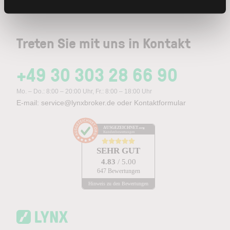
Treten Sie mit uns in Kontakt
+49 30 303 28 66 90
Mo. – Do.: 8:00 – 20:00 Uhr, Fr.: 8:00 – 18:00 Uhr
E-mail:
service@lynxbroker.de
oder
Kontaktformular
AUSGEZEICHNET
.org
Kundenbewertungen
SEHR GUT
4.83
/ 5.00
647 Bewertungen
Hinweis zu den Bewertungen