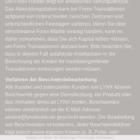
Anlegen ist riskant. Ihr Verlust kann Ihre Einlage übersteigen.