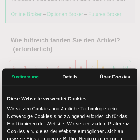
Online Broker
–
Optionen Broker
–
Futures Broker
Wie hilfreich fanden Sie den Artikel?
(erforderlich)
0
1
2
3
4
5
6
7
8
9
10
Zustimmung
Details
Über Cookies
Wenig hilfreich
Sehr hilfreich
Diese Webseite verwendet Cookies
Wir setzen Cookies und ähnliche Technologien ein.
Ab jetzt täglich die neuesten
Notwendige Cookies sind zwingend erforderlich für das
Funktionieren der Website. Wir setzen zudem Präferenz-
Börsenblick-Analysen per E-Mail
Cookies ein, die es der Website ermöglichen, sich an
erhalten
gewisse Einstellungen (z.B. Ihre Region) zu erinnern.