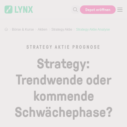
Skip to main content
Skip to search
Depot eröffnen
Suche nach Aktie, Autor...
Börse & Kurse
Aktien
Strategy Aktie
Strategy Aktie Analyse
STRATEGY AKTIE PROGNOSE
Strategy:
Trendwende oder
kommende
Schwächephase?