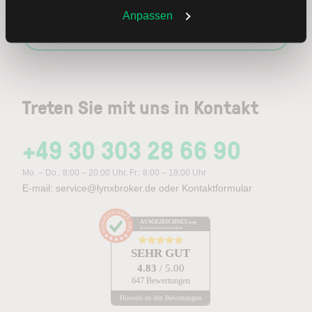
Weitere Infos auch in unserer
Datenschutzerklärung
.
Anpassen
Abonnieren
Treten Sie mit uns in Kontakt
+49 30 303 28 66 90
Mo. – Do.: 8:00 – 20:00 Uhr, Fr.: 8:00 – 18:00 Uhr
E-mail:
service@lynxbroker.de
oder
Kontaktformular
AUSGEZEICHNET
.org
Kundenbewertungen
SEHR GUT
4.83
/ 5.00
647 Bewertungen
Hinweis zu den Bewertungen