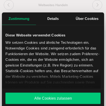
Weltweites Handeln
Zustimmung
Details
Über Cookies
Diese Webseite verwendet Cookies
Beliebt
ETR:PLUN
Aktien im F
Wir setzen Cookies und ähnliche Technologien ein.
Notwendige Cookies sind zwingend erforderlich für das
Funktionieren der Website. Wir setzen zudem Präferenz-
Cookies ein, die es der Website ermöglichen, sich an
gewisse Einstellungen (z.B. Ihre Region) zu erinnern.
Immer up to date – mit unseren
Statistik-Cookies helfen uns, das Besucherverhalten auf
Newslettern
der Website zu verstehen. Mittels Marketing-Cookies
können wir Produkte auf Sie zuschneiden sowie Ihnen
zusammen mit weiteren Unternehmen personalisierte
Ihre E-Mail-Adresse
(erforderlich)
Angebote unterbreiten. Sie entscheiden, welche Cookies
Alle Cookies zulassen
Sie zulassen oder ablehnen. Ihre Entscheidung können
Sie jederzeit in den
Cookie-Einstellungen
ändern.