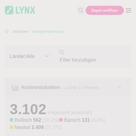
Skip to main content
Skip to search
Depot eröffnen
Suche nach Aktie, Autor...
Analysen
Anlageempfehlung
Länder:
Alle
Analysestatistiken
– Letzte 12 Monate
3.102
Insgesamt analysiert
Bullisch
562
(18,1%)
Bärisch
131
(4,2%)
Neutral
2.409
(77,7%)