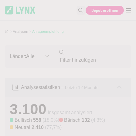
Skip to main content
Skip to search
Depot eröffnen
Suche nach Aktie, Autor...
Analysen
Anlageempfehlung
Länder:
Alle
Analysestatistiken
– Letzte 12 Monate
3.100
Insgesamt analysiert
Bullisch
558
(18,0%)
Bärisch
132
(4,3%)
Neutral
2.410
(77,7%)