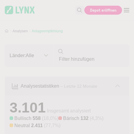
Skip to main content
Skip to search
Depot eröffnen
Suche nach Aktie, Autor...
Analysen
Anlageempfehlung
Länder:
Alle
Analysestatistiken
– Letzte 12 Monate
3.101
Insgesamt analysiert
Bullisch
558
(18,0%)
Bärisch
132
(4,3%)
Neutral
2.411
(77,7%)