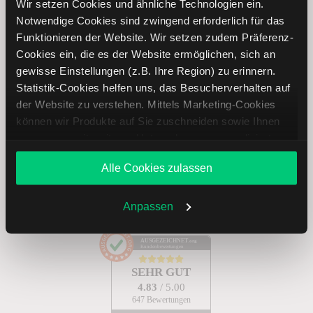
Wir setzen Cookies und ähnliche Technologien ein.
Notwendige Cookies sind zwingend erforderlich für das
Funktionieren der Website. Wir setzen zudem Präferenz-
Abonnieren
Cookies ein, die es der Website ermöglichen, sich an
gewisse Einstellungen (z.B. Ihre Region) zu erinnern.
Statistik-Cookies helfen uns, das Besucherverhalten auf
der Website zu verstehen. Mittels Marketing-Cookies
Treten Sie mit uns in Kontakt
können wir Produkte auf Sie zuschneiden sowie Ihnen
zusammen mit weiteren Unternehmen personalisierte
Angebote unterbreiten. Sie entscheiden, welche Cookies
+49 30 303 28 66 90
Alle Cookies zulassen
Sie zulassen oder ablehnen. Ihre Entscheidung können
Sie jederzeit in den
Cookie-Einstellungen
ändern.
Mo. – Do.: 8:00 – 20:00 Uhr, Fr.: 8:00 – 18:00 Uhr
Weitere Infos auch in unserer
Datenschutzerklärung
.
Anpassen
E-mail:
service@lynxbroker.de
oder
Kontaktformular
AUSGEZEICHNET
.org
Kundenbewertungen
SEHR GUT
4.83
/ 5.00
647 Bewertungen