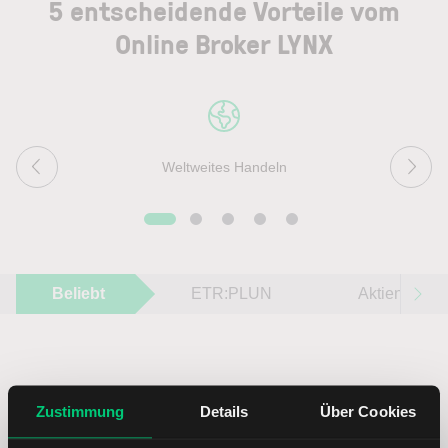
5 entscheidende Vorteile vom
Online Broker LYNX
Weltweites Handeln
Beliebt
ETR:PLUN
Aktien im F
Zustimmung
Details
Über Cookies
Immer up to date – mit unseren