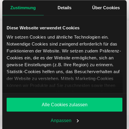
Zustimmung
Details
Über Cookies
Diese Webseite verwendet Cookies
5 entscheidende Vorteile vom
Wir setzen Cookies und ähnliche Technologien ein.
Notwendige Cookies sind zwingend erforderlich für das
Online Broker LYNX
Funktionieren der Website. Wir setzen zudem Präferenz-
Cookies ein, die es der Website ermöglichen, sich an
gewisse Einstellungen (z.B. Ihre Region) zu erinnern.
Statistik-Cookies helfen uns, das Besucherverhalten auf
der Website zu verstehen. Mittels Marketing-Cookies
Weltweites Handeln
können wir Produkte auf Sie zuschneiden sowie Ihnen
zusammen mit weiteren Unternehmen personalisierte
Angebote unterbreiten. Sie entscheiden, welche Cookies
Alle Cookies zulassen
Sie zulassen oder ablehnen. Ihre Entscheidung können
Sie jederzeit in den
Cookie-Einstellungen
ändern.
Weitere Infos auch in unserer
Datenschutzerklärung
.
Anpassen
Beliebt
ETR:PLUN
Aktien im F