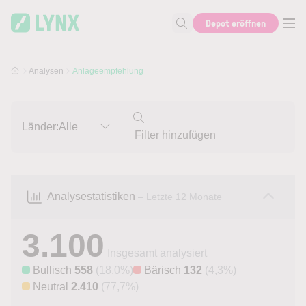
Skip to main content
Skip to search
Depot eröffnen
Suche nach Aktie, Autor...
Analysen
Anlageempfehlung
Länder:
Alle
Analysestatistiken
– Letzte 12 Monate
3.100
Insgesamt analysiert
Bullisch
558
(18,0%)
Bärisch
132
(4,3%)
Neutral
2.410
(77,7%)