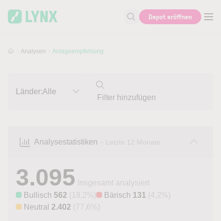
Skip to main content
Skip to search
Depot eröffnen
Suche nach Aktie, Autor...
Analysen
Anlageempfehlung
Länder:
Alle
Analysestatistiken
– Letzte 12 Monate
3.095
Insgesamt analysiert
Bullisch
562
(18,2%)
Bärisch
131
(4,2%)
Neutral
2.402
(77,6%)