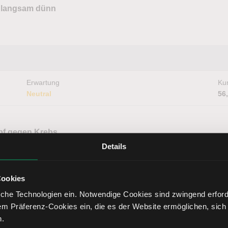
n langsam dünn
Erwartung
Kur
Neutral
56
pf gegen Krebs
2026 |
Aktien mit Potenzial
Details
Cookies
che Technologien ein. Notwendige Cookies sind zwingend erforde
em Präferenz-Cookies ein, die es der Website ermöglichen, sich
Erwartung
Kur
Bullisch
16
n.