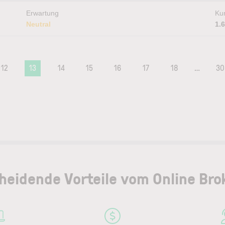
Erwartung
Kur
Neutral
1.
12
13
14
15
16
17
18
…
30
heidende Vorteile vom Online Bro