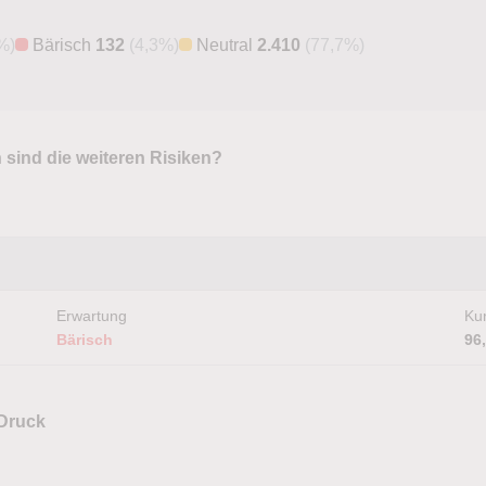
%)
Bärisch
132
(4,3%)
Neutral
2.410
(77,7%)
 sind die weiteren Risiken?
Erwartung
Kur
Bärisch
96
 Druck