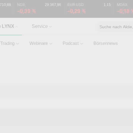
.710,88
NDX
29.367,96
EUR.USD
1,15
MDAX
-0,39 %
-0,29 %
-0,18 
e LYNX
Service
Suche nach Aktie, 
Trading
Webinare
Podcast
Börsennews