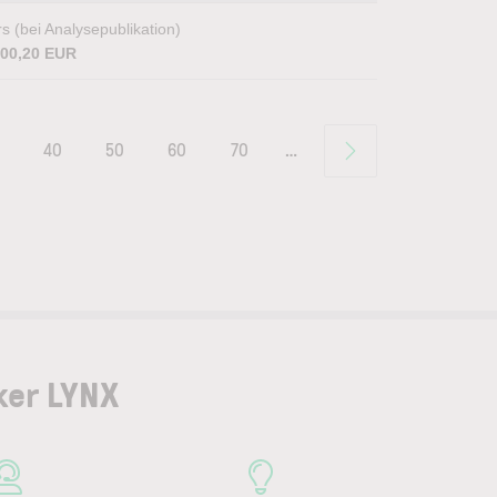
s (bei Analysepublikation)
600,20 EUR
40
50
60
70
…
ker LYNX