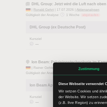
DHL Group: Jetzt wird die Luft nach obe
|
Ronald Gehrt
| 17.07.2026 |
Aktienanalysen
Gültigkeit der Analyse:
1 Woche
abgelaufen
DHL Group (ex Deutsche Post)
Kursziel
—
Ion Beam: Präzisionstechnologie im Kam
| Rainer Gehler und Marcel Maschmeyer | 09.07.
Zustimmung
Gültigkeit der Analyse:
1 Jahr
Diese Webseite verwendet 
Ion Beam Applications SA
Wir setzen Cookies und ähnli
der Website. Wir setzen zud
Kursziel
—
(z.B. Ihre Region) zu erinner