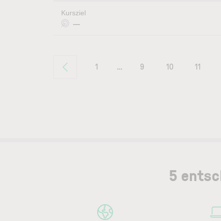
Kursziel
—
1
…
9
10
11
5 entsc