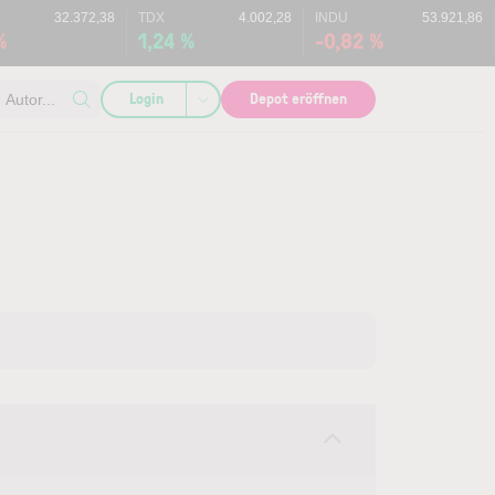
32.372,38
TDX
4.002,28
INDU
53.921,86
%
1,24 %
-0,82 %
Login
Depot eröffnen
Autor...