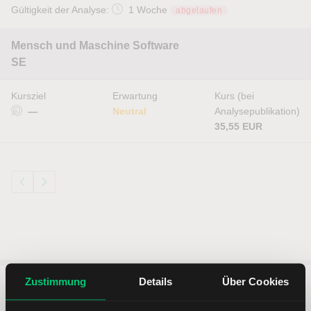
Gültigkeit der Analyse:
1 Woche
abgelaufen
Mensch und Maschine Software
SE
Kursziel
Erwartung
Kurs (bei
—
Neutral
Analysepublikation)
35,55 EUR
Zustimmung
Details
Über Cookies
5 entscheidende Vorteile vom