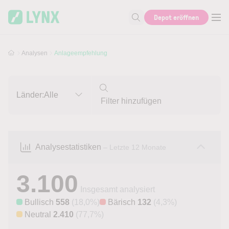
Skip to main content
Skip to search
Depot eröffnen
Suche nach Aktie, Autor...
Analysen
Anlageempfehlung
Länder:
Alle
Analysestatistiken
– Letzte 12 Monate
3.100
Insgesamt analysiert
Bullisch
558
(18,0%)
Bärisch
132
(4,3%)
Neutral
2.410
(77,7%)