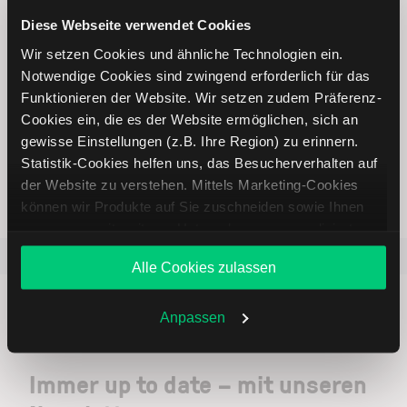
Online Broker LYNX
Diese Webseite verwendet Cookies
Wir setzen Cookies und ähnliche Technologien ein.
Notwendige Cookies sind zwingend erforderlich für das
Funktionieren der Website. Wir setzen zudem Präferenz-
Cookies ein, die es der Website ermöglichen, sich an
gewisse Einstellungen (z.B. Ihre Region) zu erinnern.
Weltweites Handeln
Statistik-Cookies helfen uns, das Besucherverhalten auf
der Website zu verstehen. Mittels Marketing-Cookies
können wir Produkte auf Sie zuschneiden sowie Ihnen
zusammen mit weiteren Unternehmen personalisierte
Angebote unterbreiten. Sie entscheiden, welche Cookies
Beliebt
ETR:PLUN
Aktien im F
Alle Cookies zulassen
Sie zulassen oder ablehnen. Ihre Entscheidung können
Sie jederzeit in den
Cookie-Einstellungen
ändern.
Weitere Infos auch in unserer
Datenschutzerklärung
.
Anpassen
Immer up to date – mit unseren