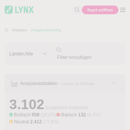
Skip to main content
Skip to search
Depot eröffnen
Suche nach Aktie, Autor...
Analysen
Anlageempfehlung
Länder:
Alle
Analysestatistiken
– Letzte 12 Monate
3.102
Insgesamt analysiert
Bullisch
558
(18,0%)
Bärisch
132
(4,3%)
Neutral
2.412
(77,8%)