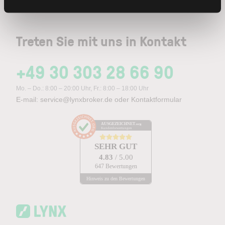
Treten Sie mit uns in Kontakt
+49 30 303 28 66 90
Mo. – Do.: 8:00 – 20:00 Uhr, Fr.: 8:00 – 18:00 Uhr
E-mail:
service@lynxbroker.de
oder
Kontaktformular
AUSGEZEICHNET
.org
Kundenbewertungen
SEHR GUT
4.83
/ 5.00
647 Bewertungen
Hinweis zu den Bewertungen