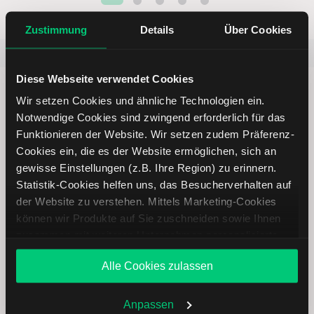
Zustimmung
Details
Über Cookies
Beliebt
ETR:PLUN
Aktien im F
Diese Webseite verwendet Cookies
Wir setzen Cookies und ähnliche Technologien ein.
Notwendige Cookies sind zwingend erforderlich für das
Funktionieren der Website. Wir setzen zudem Präferenz-
Immer up to date – mit unseren
Cookies ein, die es der Website ermöglichen, sich an
Newslettern
gewisse Einstellungen (z.B. Ihre Region) zu erinnern.
Statistik-Cookies helfen uns, das Besucherverhalten auf
der Website zu verstehen. Mittels Marketing-Cookies
können wir Produkte auf Sie zuschneiden sowie Ihnen
Ihre E-Mail-Adresse
(erforderlich)
zusammen mit weiteren Unternehmen personalisierte
Angebote unterbreiten. Sie entscheiden, welche Cookies
Alle Cookies zulassen
Sie zulassen oder ablehnen. Ihre Entscheidung können
Sie jederzeit in den
Cookie-Einstellungen
ändern.
Abonnieren
Weitere Infos auch in unserer
Datenschutzerklärung
.
Anpassen