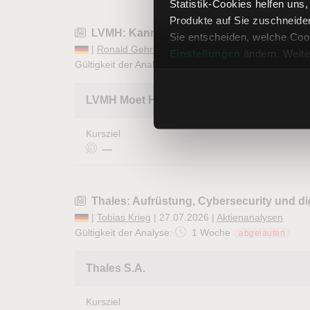
Statistik-Cookies helfen uns
Produkte auf Sie zuschneide
LVMH: Kann diese Halbjahresbilanz die K
Sie entscheiden, welche Cook
|
Ronald Gehrt
| 28.07.2026 |
Aktienanalysen
Einstellungen
ändern. Weite
Gültigkeit der Analyse:
1 Woche
abgelaufen
LVMH Moet Hennessy Louis Vuitton S.A.
Kursziel
—
Thales: Aufrüstung, Cybersecurity und di
|
Tobias Krieg
| 27.07.2026 |
Aktienanalysen
Gültigkeit der Analyse:
1 Woche
abgelaufen
Thales S.A.
Kursziel