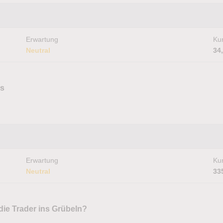
Erwartung
Kur
Neutral
34
us
Erwartung
Kur
Neutral
33
die Trader ins Grübeln?