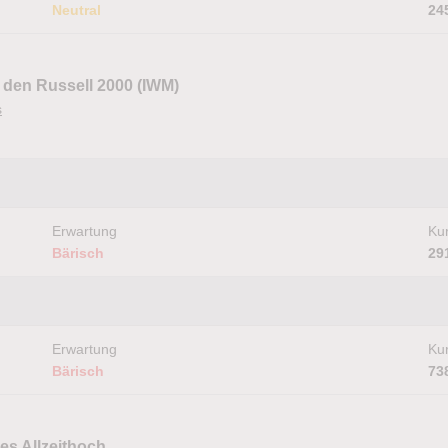
Neutral
24
 den Russell 2000 (IWM)
s
Erwartung
Kur
Bärisch
29
Erwartung
Kur
Bärisch
73
es Allzeithoch