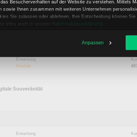
, das Besucherverhalten auf der Website zu verstehen. Mittels 
n sowie Ihnen zusammen mit weiteren Unternehmen personalisier
äufer zurückbringen?
ies Sie zulassen oder ablehnen. Ihre Entscheidung können Sie 
re Infos auch in unserer
Datenschutzerklärung
.
Anpassen
Erwartung
Kur
Neutral
46
gitale Souveränität
Erwartung
Kur