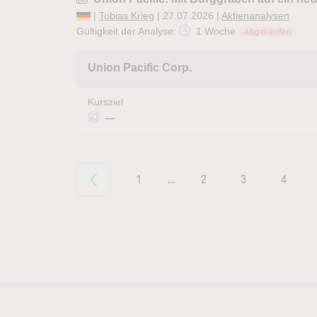
|
Tobias Krieg
| 27.07.2026 |
Aktienanalysen
Gültigkeit der Analyse:
1 Woche
abgelaufen
Union Pacific Corp.
Kursziel
—
1
…
2
3
4