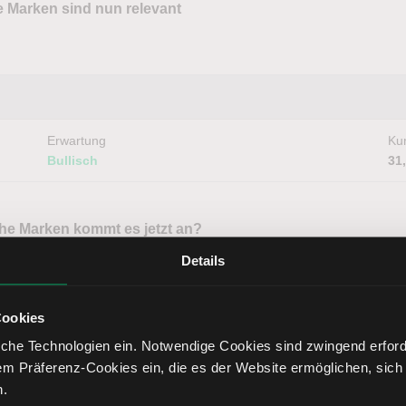
e Marken sind nun relevant
Erwartung
Kur
Bullisch
31
he Marken kommt es jetzt an?
Details
Cookies
che Technologien ein. Notwendige Cookies sind zwingend erforde
Erwartung
Kur
em Präferenz-Cookies ein, die es der Website ermöglichen, sich
Neutral
1.
n.