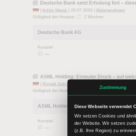
Deutsche Bank setzt Erholung fort – dies
|
Achim Mautz
| 28.07.2026 |
Aktienanalysen
Gültigkeit der Analyse:
2 Wochen
Deutsche Bank AG
Kursziel
—
ASML Holding: Erneuter Druck – auf welc
|
Ronald Gehrt
| 28.07.2026 |
Aktienanalysen
Zustimmung
Gültigkeit der Analyse:
1 Woche
abgelaufen
ASML Holding
Diese Webseite verwendet 
Wir setzen Cookies und ähnli
Kursziel
der Website. Wir setzen zud
—
(z.B. Ihre Region) zu erinner