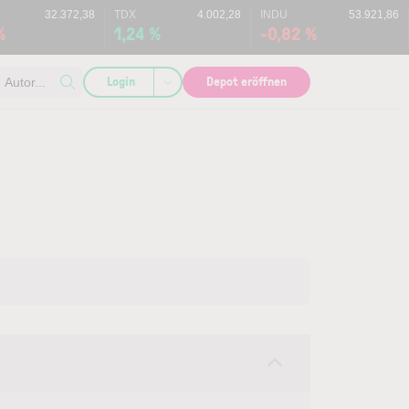
32.372,38
TDX
4.002,28
INDU
53.921,86
%
1,24 %
-0,82 %
Login
Depot eröffnen
Autor...