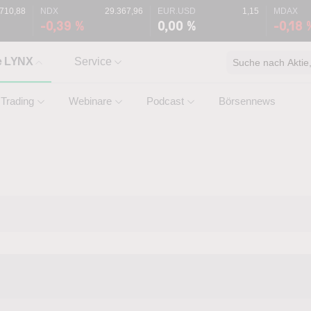
.710,88
NDX
29.367,96
EUR.USD
1,15
MDAX
-0,39 %
0,00 %
-0,18 
e LYNX
Service
Suche nach Aktie, 
Trading
Webinare
Podcast
Börsennews