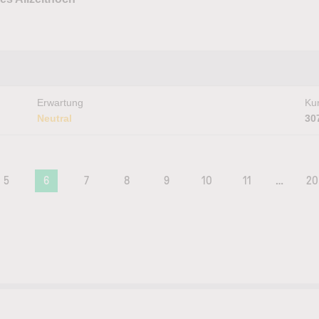
Erwartung
Kur
Neutral
30
5
6
7
8
9
10
11
…
20