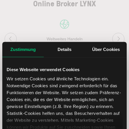
Online Broker LYNX
Weltweites Handeln
Zustimmung
Details
Über Cookies
Diese Webseite verwendet Cookies
Beliebt
ETR:PLUN
Aktien im F
Wir setzen Cookies und ähnliche Technologien ein.
Notwendige Cookies sind zwingend erforderlich für das
Funktionieren der Website. Wir setzen zudem Präferenz-
Cookies ein, die es der Website ermöglichen, sich an
gewisse Einstellungen (z.B. Ihre Region) zu erinnern.
Immer up to date – mit unseren
Statistik-Cookies helfen uns, das Besucherverhalten auf
der Website zu verstehen. Mittels Marketing-Cookies
Newslettern
können wir Produkte auf Sie zuschneiden sowie Ihnen