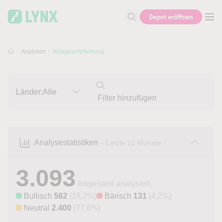
Skip to main content
Skip to search
Depot eröffnen
Suche nach Aktie, Autor...
Analysen
Anlageempfehlung
Länder:
Alle
Analysestatistiken
– Letzte 12 Monate
3.093
Insgesamt analysiert
Bullisch
562
(18,2%)
Bärisch
131
(4,2%)
Neutral
2.400
(77,6%)