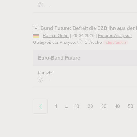
—
Bund Future: Befreit die EZB ihn aus der
|
Ronald Gehrt
| 28.04.2026 |
Futures Analysen
Gültigkeit der Analyse:
1 Woche
abgelaufen
Euro-Bund Future
Kursziel
—
1
…
10
20
30
40
50