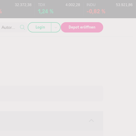
32.372,38
TDX
4.002,28
INDU
53.921,86
%
1,24 %
-0,82 %
Login
Depot eröffnen
Autor...