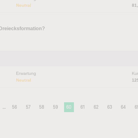
Neutral
81
 Dreiecksformation?
Erwartung
Kur
Neutral
12
…
56
57
58
59
60
61
62
63
64
6