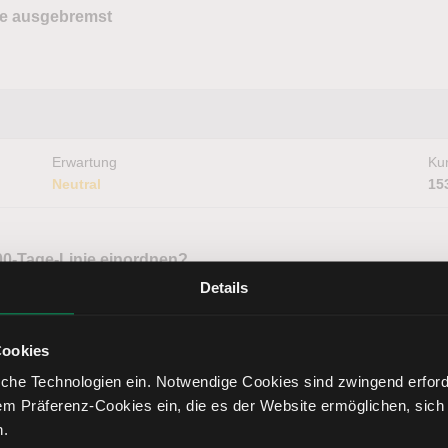
ye ausgebremst
Erwartung
Kur
Neutral
15
0-Tage-Linie einordnen?
n
Details
Cookies
che Technologien ein. Notwendige Cookies sind zwingend erforde
em Präferenz-Cookies ein, die es der Website ermöglichen, sich
Erwartung
Kur
Neutral
24
n.