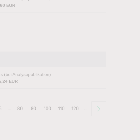
,60 EUR
s (bei Analysepublikation)
5,24 EUR
5
…
80
90
100
110
120
…