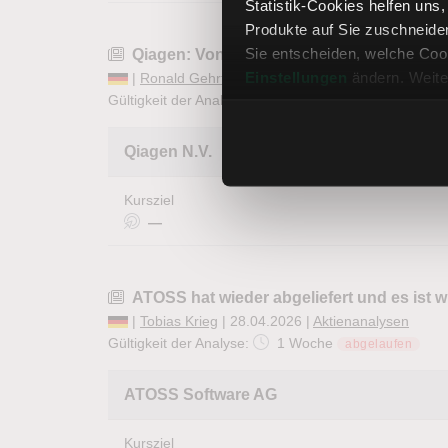
Statistik-Cookies helfen uns
Produkte auf Sie zuschneide
Sie entscheiden, welche Cook
Qiagen: Von der Übertreibung direkt in e
Einstellungen
ändern. Weite
|
Ronald Gehrt
| 29.04.2026 |
Aktienanalysen
Gültigkeit der Analyse:
1 Woche
abgelaufen
Qiagen N.V.
Kursziel
—
ATOSS hat wieder abgeliefert und es ist w
|
Tobias Krieg
| 28.04.2026 |
Aktienanalysen
Gültigkeit der Analyse:
1 Woche
abgelaufen
ATOSS Software AG
Kursziel