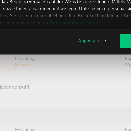
, das Besucherverhalten auf der Website zu verstehen. Mittels 
n sowie Ihnen zusammen mit weiteren Unternehmen personalisier
ies Sie zulassen oder ablehnen. Ihre Entscheidung können Sie 
ine Untertreibung gelaufen?
re Infos auch in unserer
Datenschutzerklärung
.
Anpassen
Erwartung
Kur
Neutral
29
ieder verpufft
Erwartung
Kur