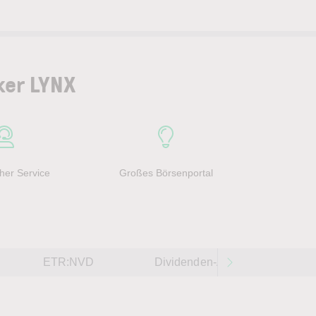
ker LYNX
her Service
Großes Börsenportal
ETR:NVD
Dividenden-Aktien weltweit 202