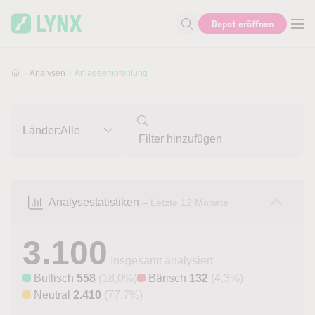
Skip to main content
Skip to search
Depot eröffnen
Suche nach Aktie, Autor...
Analysen
Anlageempfehlung
Länder:
Alle
Analysestatistiken
– Letzte 12 Monate
3.100
Insgesamt analysiert
Bullisch
558
(18,0%)
Bärisch
132
(4,3%)
Neutral
2.410
(77,7%)