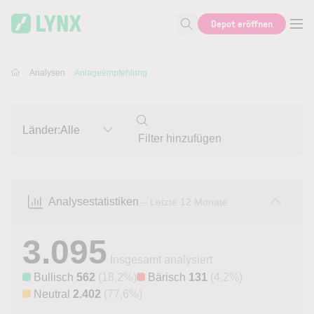
Skip to main content
Skip to search
Depot eröffnen
Suche nach Aktie, Autor...
Analysen
Anlageempfehlung
Länder:
Alle
Analysestatistiken
– Letzte 12 Monate
3.095
Insgesamt analysiert
Bullisch
562
(18,2%)
Bärisch
131
(4,2%)
Neutral
2.402
(77,6%)