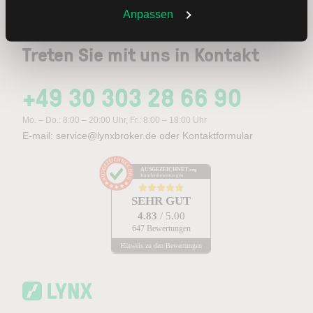
Weitere Infos auch in unserer
Datenschutzerklärung
.
Anpassen
Treten Sie mit uns in Kontakt
+49 30 303 28 66 90
Mo. – Do.: 8:00 – 20:00 Uhr, Fr.: 8:00 – 18:00 Uhr
E-mail:
service@lynxbroker.de
oder
Kontaktformular
AUSGEZEICHNET
.org
Kundenbewertungen
SEHR GUT
4.83
/ 5.00
647 Bewertungen
Hinweis zu den Bewertungen