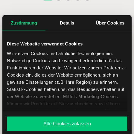
Beliebt
ETR:PLUN
Aktien im F
Zustimmung
Details
Über Cookies
Diese Webseite verwendet Cookies
Wir setzen Cookies und ähnliche Technologien ein.
Notwendige Cookies sind zwingend erforderlich für das
Immer up to date – mit unseren
Funktionieren der Website. Wir setzen zudem Präferenz-
Newslettern
Cookies ein, die es der Website ermöglichen, sich an
gewisse Einstellungen (z.B. Ihre Region) zu erinnern.
Statistik-Cookies helfen uns, das Besucherverhalten auf
Ihre E-Mail-Adresse
(erforderlich)
der Website zu verstehen. Mittels Marketing-Cookies
können wir Produkte auf Sie zuschneiden sowie Ihnen
zusammen mit weiteren Unternehmen personalisierte
Angebote unterbreiten. Sie entscheiden, welche Cookies
Alle Cookies zulassen
Abonnieren
Sie zulassen oder ablehnen. Ihre Entscheidung können
Sie jederzeit in den
Cookie-Einstellungen
ändern.