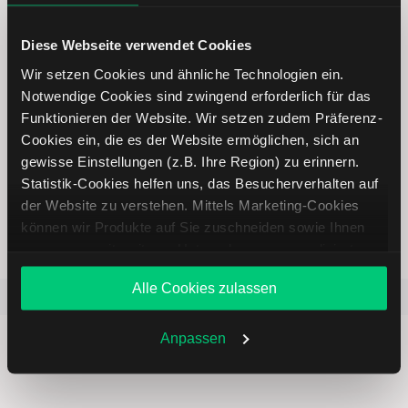
5 entscheidende Vorteile vom
Diese Webseite verwendet Cookies
Online Broker LYNX
Wir setzen Cookies und ähnliche Technologien ein.
Notwendige Cookies sind zwingend erforderlich für das
Funktionieren der Website. Wir setzen zudem Präferenz-
Cookies ein, die es der Website ermöglichen, sich an
gewisse Einstellungen (z.B. Ihre Region) zu erinnern.
Weltweites Handeln
Statistik-Cookies helfen uns, das Besucherverhalten auf
der Website zu verstehen. Mittels Marketing-Cookies
können wir Produkte auf Sie zuschneiden sowie Ihnen
zusammen mit weiteren Unternehmen personalisierte
Angebote unterbreiten. Sie entscheiden, welche Cookies
Alle Cookies zulassen
Sie zulassen oder ablehnen. Ihre Entscheidung können
Beliebt
ETR:PLUN
Aktien im F
Sie jederzeit in den
Cookie-Einstellungen
ändern.
Weitere Infos auch in unserer
Datenschutzerklärung
.
Anpassen