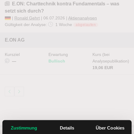
E.ON: Charttechnik kontra Fundamentals – was
setzt sich durch?
|
Ronald Gehrt
| 06.07.2026 |
Aktienanalysen
Gültigkeit der Analyse:
1 Woche
abgelaufen
E.ON AG
Kursziel
Erwartung
Kurs (bei
—
Bullisch
Analysepublikation)
19,06 EUR
Zustimmung
Details
Über Cookies