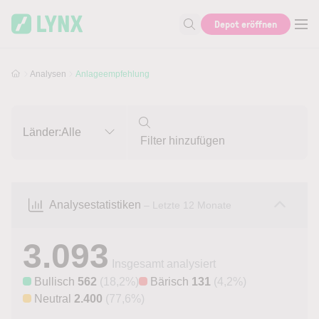
Skip to main content
Skip to search
Depot eröffnen
Suche nach Aktie, Autor...
Analysen
Anlageempfehlung
Länder:
Alle
Analysestatistiken
– Letzte 12 Monate
3.093
Insgesamt analysiert
Bullisch
562
(18,2%)
Bärisch
131
(4,2%)
Neutral
2.400
(77,6%)