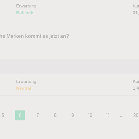
Erwartung
Kur
Bullisch
31
he Marken kommt es jetzt an?
Erwartung
Kur
Neutral
1.
5
6
7
8
9
10
11
…
20