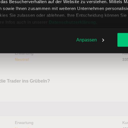
, das Besucherverhalten auf der Website zu verstehen. Mittels 
n sowie Ihnen zusammen mit weiteren Unternehmen personalisier
us
ies Sie zulassen oder ablehnen. Ihre Entscheidung können Sie 
re Infos auch in unserer
Datenschutzerklärung
.
Anpassen
Erwartung
Kur
Neutral
33
die Trader ins Grübeln?
Erwartung
Kur