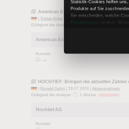
Statistik-Cookies helfen uns
Produkte auf Sie zuschneide
American Express: Premium zahlt sich a
Sie entscheiden, welche Cook
|
Tobias Krieg
| 28.07.2026 |
Aktienanalysen
Einstellungen
ändern. Weite
Gültigkeit der Analyse:
1 Woche
abgelaufen
American Express Company
Kursziel
—
HOCHTIEF: Bringen die aktuellen Zahlen 
|
Ronald Gehrt
| 28.07.2026 |
Aktienanalysen
Gültigkeit der Analyse:
1 Woche
abgelaufen
Hochtief AG
Kursziel