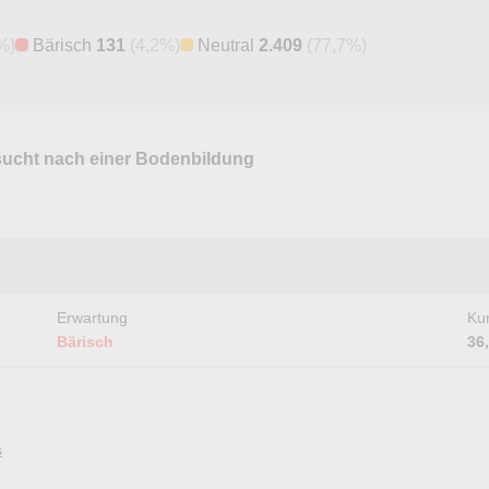
%)
Bärisch
131
(4,2%)
Neutral
2.409
(77,7%)
 sucht nach einer Bodenbildung
Erwartung
Kur
Bärisch
36
s