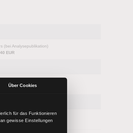
s (bei Analysepublikation)
,40 EUR
s (bei Analysepublikation)
Über Cookies
,80 EUR
rlich für das Funktionieren
s (bei Analysepublikation)
 an gewisse Einstellungen
,12 EUR