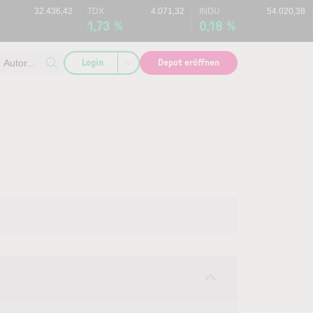
32.436,42
TDX
4.071,32
INDU
54.020,38
%
1,73 %
0,18 %
Login
Depot eröffnen
Autor...