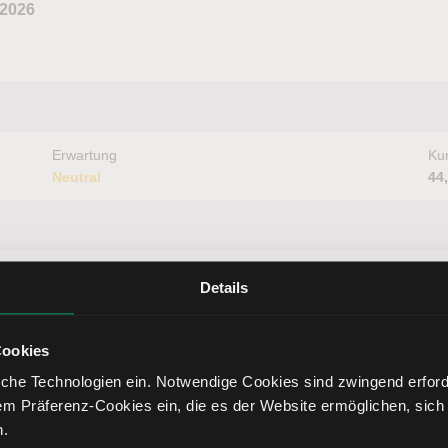
 2026
Erwartung
Kur
Neutral
44
Erwartung
Kur
Details
Neutral
39
Cookies
che Technologien ein. Notwendige Cookies sind zwingend erforde
Erwartung
Kur
em Präferenz-Cookies ein, die es der Website ermöglichen, sich
Neutral
34
n.