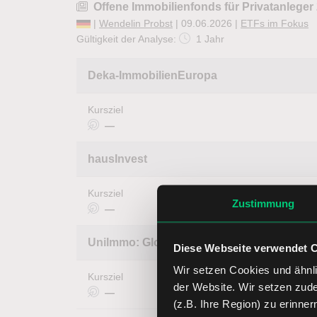
Offene Immobilienfonds für Privatanleger
|
Wendelin Probst
| 09.06.2026 |
ETFs im Fokus
Gültigkeit der Analyse:
1 Jahr
Deka-ImmobilienEuropa
Kursziel
—
hausInvest
Kursziel
Zustimmung
—
UniImmo: Global
Diese Webseite verwendet 
Wir setzen Cookies und ähnli
Kursziel
der Website. Wir setzen zud
—
(z.B. Ihre Region) zu erinner