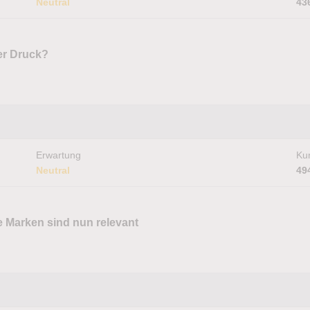
Neutral
43
er Druck?
Erwartung
Kur
Neutral
49
e Marken sind nun relevant