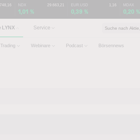
.748,16
NDX
29.663,21
EUR.USD
1,16
MDAX
1,01 %
0,39 %
0,20 
e LYNX
Service
Suche nach Aktie, 
Trading
Webinare
Podcast
Börsennews