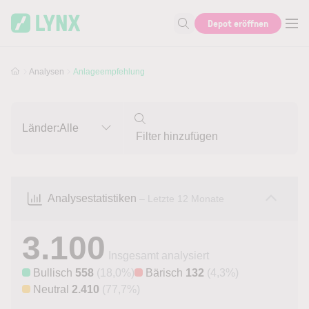
Skip to main content
Skip to search
Depot eröffnen
Suche nach Aktie, Autor...
Analysen
Anlageempfehlung
Länder:
Alle
Analysestatistiken
– Letzte 12 Monate
3.100
Insgesamt analysiert
Bullisch
558
(18,0%)
Bärisch
132
(4,3%)
Neutral
2.410
(77,7%)