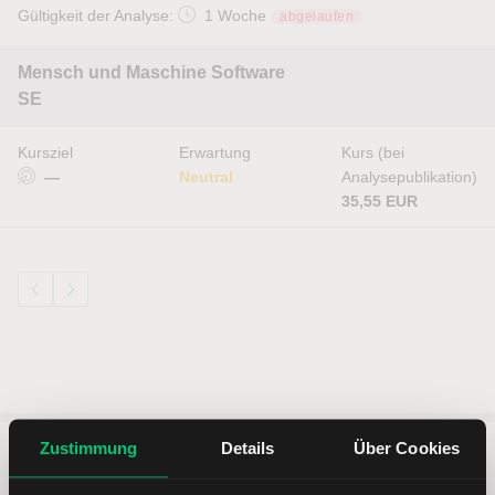
Gültigkeit der Analyse:
1 Woche
abgelaufen
Mensch und Maschine Software
SE
Kursziel
Erwartung
Kurs (bei
—
Neutral
Analysepublikation)
35,55 EUR
Zustimmung
Details
Über Cookies
5 entscheidende Vorteile vom