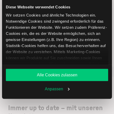
Online Broker LYNX
Diese Webseite verwendet Cookies
Wir setzen Cookies und ähnliche Technologien ein.
Notwendige Cookies sind zwingend erforderlich für das
Funktionieren der Website. Wir setzen zudem Präferenz-
Cookies ein, die es der Website ermöglichen, sich an
gewisse Einstellungen (z.B. Ihre Region) zu erinnern.
Weltweites Handeln
Statistik-Cookies helfen uns, das Besucherverhalten auf
der Website zu verstehen. Mittels Marketing-Cookies
können wir Produkte auf Sie zuschneiden sowie Ihnen
zusammen mit weiteren Unternehmen personalisierte
Angebote unterbreiten. Sie entscheiden, welche Cookies
Beliebt
ETR:PLUN
Aktien im F
Alle Cookies zulassen
Sie zulassen oder ablehnen. Ihre Entscheidung können
Sie jederzeit in den
Cookie-Einstellungen
ändern.
Weitere Infos auch in unserer
Datenschutzerklärung
.
Anpassen
Immer up to date – mit unseren