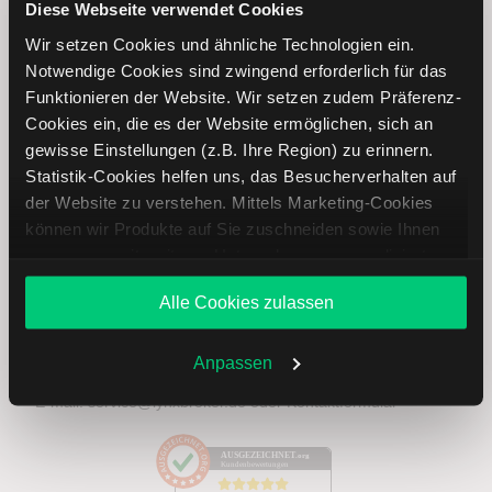
Diese Webseite verwendet Cookies
Ihre E-Mail-Adresse
(erforderlich)
Wir setzen Cookies und ähnliche Technologien ein.
Notwendige Cookies sind zwingend erforderlich für das
Funktionieren der Website. Wir setzen zudem Präferenz-
Cookies ein, die es der Website ermöglichen, sich an
gewisse Einstellungen (z.B. Ihre Region) zu erinnern.
Abonnieren
Statistik-Cookies helfen uns, das Besucherverhalten auf
der Website zu verstehen. Mittels Marketing-Cookies
können wir Produkte auf Sie zuschneiden sowie Ihnen
zusammen mit weiteren Unternehmen personalisierte
Treten Sie mit uns in Kontakt
Angebote unterbreiten. Sie entscheiden, welche Cookies
Alle Cookies zulassen
Sie zulassen oder ablehnen. Ihre Entscheidung können
+49 30 303 28 66 90
Sie jederzeit in den
Cookie-Einstellungen
ändern.
Weitere Infos auch in unserer
Datenschutzerklärung
.
Anpassen
Mo. – Do.: 8:00 – 20:00 Uhr, Fr.: 8:00 – 18:00 Uhr
E-mail:
service@lynxbroker.de
oder
Kontaktformular
AUSGEZEICHNET
.org
Kundenbewertungen