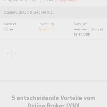
Gültigkeit der Analyse:
1 Woche
abgelaufen
Stanley Black & Decker Inc.
Kursziel
Erwartung
Kurs (bei
—
Neutral
Analysepublikation)
86,75 USD
5 entscheidende Vorteile vom
Online Broker LYNX