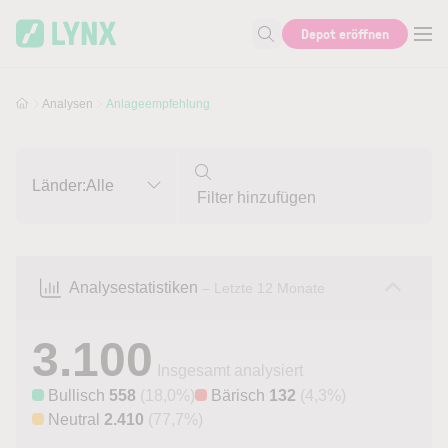
Skip to main content
Skip to search
Depot eröffnen
Suche nach Aktie, Autor...
Analysen
Anlageempfehlung
Länder:
Alle
Analysestatistiken
– Letzte 12 Monate
3.100
Insgesamt analysiert
Bullisch
558
(18,0%)
Bärisch
132
(4,3%)
Neutral
2.410
(77,7%)