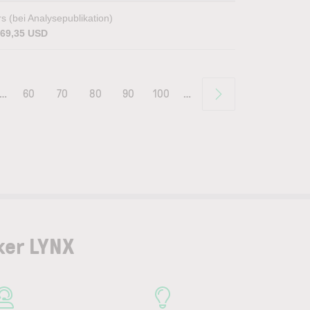
s (bei Analysepublikation)
469,35 USD
…
60
70
80
90
100
…
ker LYNX