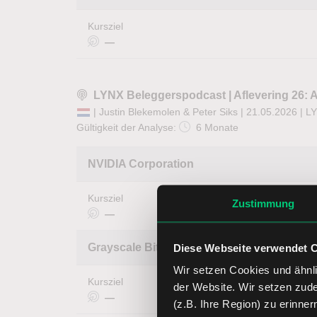
Kursziel
—
LYNX Beleggerspodcast | Aflevering 26: A
| Justin Blekemolen & Peter Siks | 21.05.2026 |
LY
Gültigkeit der Analyse:
6 Monate
NVIDIA Corporation
Kursziel
Zustimmung
—
Grayscale Bitcoin Trust
Diese Webseite verwendet 
Wir setzen Cookies und ähnli
Kursziel
der Website. Wir setzen zud
—
(z.B. Ihre Region) zu erinner