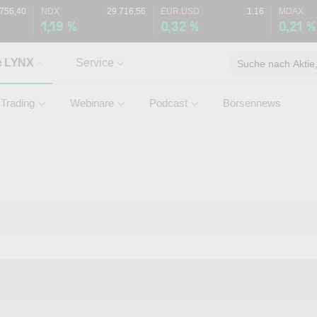
.756,40
NDX
29.716,56
EUR.USD
1,16
MDAX
1,19 %
0,32 %
0,21 %
e LYNX
Service
Suche nach Aktie, 
Trading
Webinare
Podcast
Börsennews