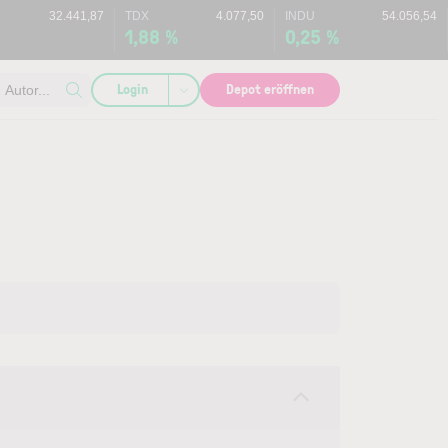
32.441,87
TDX
4.077,50
INDU
54.056,54
1,88 %
0,25 %
Login
Depot eröffnen
Autor...