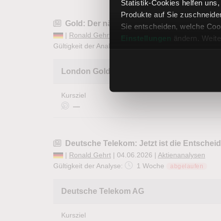
Statistik-Cookies helfen uns
Produkte auf Sie zuschneide
Gold: Der nächste Impuls könnte bevors
Sie entscheiden, welche Cook
|
Ronald Gehrt
| 12.05.2026 |
Rohstoffanalysen
Einstellungen
ändern. Weite
Gültigkeit der Analyse:
1 Woche
abgelaufen
London Gold Spot
Kursziel
—
Deutsche Telekom: Jetzt ist die Entschei
|
Ronald Gehrt
| 04.06.2026 |
Aktienanalysen
Gültigkeit der Analyse:
1 Woche
abgelaufen
Deutsche Telekom AG
Kursziel