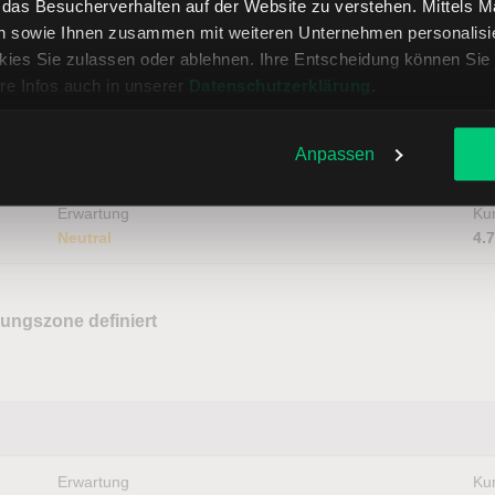
, das Besucherverhalten auf der Website zu verstehen. Mittels 
n sowie Ihnen zusammen mit weiteren Unternehmen personalisier
tehen
ies Sie zulassen oder ablehnen. Ihre Entscheidung können Sie 
re Infos auch in unserer
Datenschutzerklärung
.
Anpassen
Erwartung
Kur
Neutral
4.
dungszone definiert
Erwartung
Kur