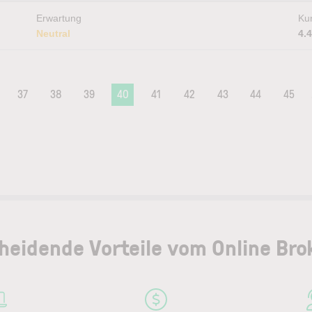
Erwartung
Kur
Neutral
4.
37
38
39
40
41
42
43
44
45
heidende Vorteile vom Online Bro