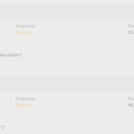
Erwartung
Kur
Neutral
55
 was dann?
Erwartung
Kur
Neutral
98
“?