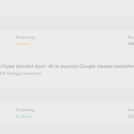
Erwartung
Kur
Neutral
49
I-hype dendert door: dit is waarom Google nieuwe aandelen
NX Beleggerspodcast
Erwartung
Kur
Bullisch
21