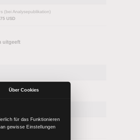
s (bei Analysepublikation)
,75 USD
 uitgeeft
s (bei Analysepublikation)
Über Cookies
3,38 USD
rlich für das Funktionieren
s (bei Analysepublikation)
 an gewisse Einstellungen
,75 USD