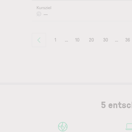
Kursziel
—
1
…
10
20
30
…
36
5 entsc