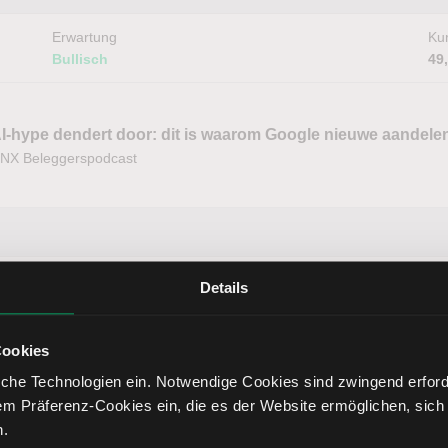
Erwartung
Kur
Bullisch
49
I-hype dendert door: dit is waarom Google nieuwe aandelen
NX Beleggerspodcast
Erwartung
Kur
Details
Bullisch
21
Cookies
che Technologien ein. Notwendige Cookies sind zwingend erforde
Erwartung
Kur
em Präferenz-Cookies ein, die es der Website ermöglichen, sich
Bullisch
49
n.